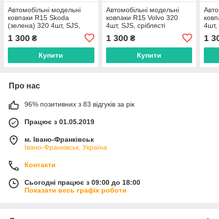
Автомобільні модельні
Автомобільні модельні
Авто
ковпаки R15 Skoda
ковпаки R15 Volvo 320
ковп
(зелена) 320 4шт, SJS,
4шт, SJS, сріблясті
4шт,
сріблясті
1 300
1 300
1 3
₴
₴
Купити
Купити
Про нас
96% позитивних з 83 відгуків за рік
Працює з 01.05.2019
м. Івано-Франківськ
Івано-Франківськ, Україна
Контакти
Сьогодні працює з 09:00 до 18:00
Показати весь графік роботи