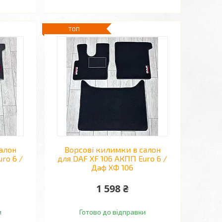
ТОП
алон
Ворсові килимки в салон
ro 6 /
для DAF XF 106 АКПП Euro 6 /
Даф ХФ 106
1 598 ₴
и
Готово до відправки