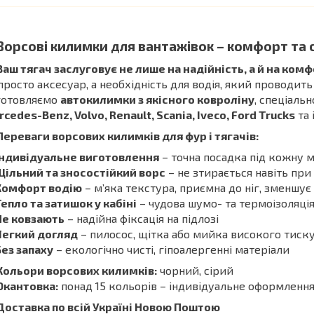
Ворсові килимки для вантажівок – комфорт та 
Ваш тягач заслуговує не лише на надійність, а й на комф
просто аксесуар, а необхідність для водія, який проводить
готовляємо
автокилимки з якісного ковроліну
, спеціаль
cedes-Benz, Volvo, Renault, Scania, Iveco, Ford Trucks
та 
Переваги ворсових килимків для фур і тягачів:
Індивідуальне виготовлення
– точна посадка під кожну 
Щільний та зносостійкий ворс
– не зтирається навіть пр
Комфорт водію
– м’яка текстура, приємна до ніг, зменшує
Тепло та затишок у кабіні
– чудова шумо- та термоізоляці
Не ковзають
– надійна фіксація на підлозі
Легкий догляд
– пилосос, щітка або мийка високого тиск
Без запаху
– екологічно чисті, гіпоалергенні матеріали
Кольори ворсових килимків:
чорний, сірий
Окантовка:
понад 15 кольорів – індивідуальне оформлення
Доставка по всій Україні Новою Поштою