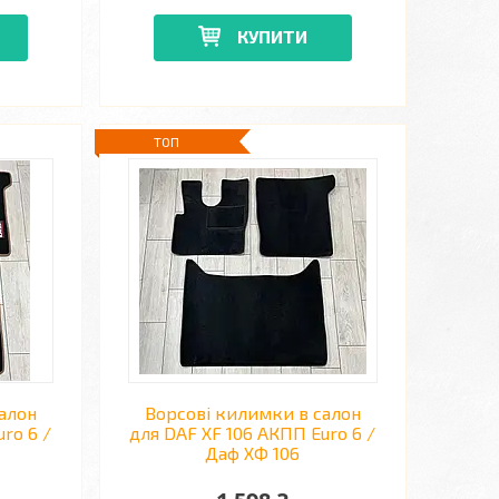
КУПИТИ
ТОП
алон
Ворсові килимки в салон
ro 6 /
для DAF XF 106 АКПП Euro 6 /
Даф ХФ 106