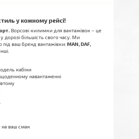
стиль у кожному рейсі!
орт.
Ворсові килимки для вантажівок – це
 у дорозі більшість свого часу. Ми
но під ваш бренд вантажівки:
MAN, DAF,
інші.
модель кабіни
и щоденному навантаженні
 втому
я
у
 на ваш смак