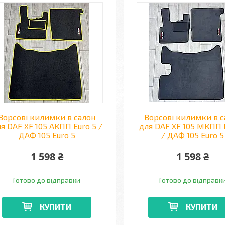
Ворсові килимки в салон
Ворсові килимки в с
я DAF XF 105 АКПП Euro 5 /
для DAF XF 105 МКПП 
ДАФ 105 Euro 5
/ ДАФ 105 Euro 5
1 598 ₴
1 598 ₴
Готово до відправки
Готово до відправк
КУПИТИ
КУПИТИ