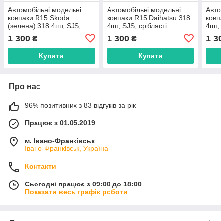
Автомобільні модельні
Автомобільні модельні
Авто
ковпаки R15 Skoda
ковпаки R15 Daihatsu 318
ковп
(зелена) 318 4шт, SJS,
4шт, SJS, сріблясті
4шт,
сріблясті
1 300
1 300
1 3
₴
₴
Купити
Купити
Про нас
96% позитивних з 83 відгуків за рік
Працює з 01.05.2019
м. Івано-Франківськ
Івано-Франківськ, Україна
Контакти
Сьогодні працює з 09:00 до 18:00
Показати весь графік роботи