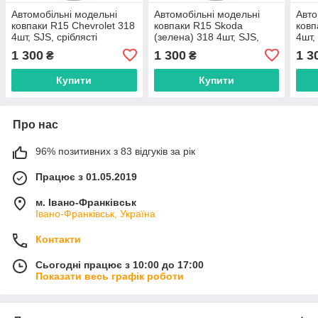
Автомобільні модельні
Автомобільні модельні
Авто
ковпаки R15 Chevrolet 318
ковпаки R15 Skoda
ковп
4шт, SJS, сріблясті
(зелена) 318 4шт, SJS,
4шт,
сріблясті
1 300
1 300
1 3
₴
₴
Купити
Купити
Про нас
96% позитивних з 83 відгуків за рік
Працює з 01.05.2019
м. Івано-Франківськ
Івано-Франківськ, Україна
Контакти
Сьогодні працює з 10:00 до 17:00
Показати весь графік роботи