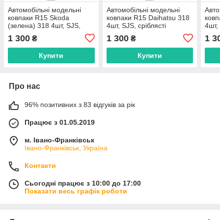
Автомобільні модельні
Автомобільні модельні
Авто
ковпаки R15 Skoda
ковпаки R15 Daihatsu 318
ковп
(зелена) 318 4шт, SJS,
4шт, SJS, сріблясті
4шт,
сріблясті
1 300
1 300
1 3
₴
₴
Купити
Купити
Про нас
96% позитивних з 83 відгуків за рік
Працює з 01.05.2019
м. Івано-Франківськ
Івано-Франківськ, Україна
Контакти
Сьогодні працює з 10:00 до 17:00
Показати весь графік роботи