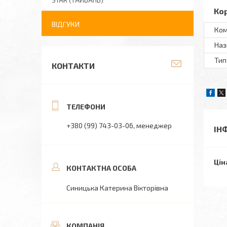
STAR (ТАЙВАНЬ)
Ко
ВІДГУКИ
Ком
Наз
Тип
КОНТАКТИ
+380 (99) 743-03-06
менеджер
ІН
Цін
Синицька Катерина Вікторівна