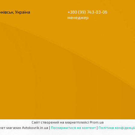
ківськ, Україна
+380 (99) 743-03-06
менеджер
Сайт створений на маркетплейсі
Prom.ua
Інтернет магазин Avtokovrik.in.ua |
Поскаржитися на контент
|
Політика конфіденці