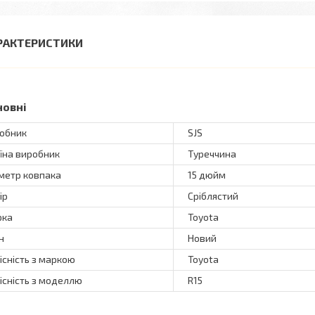
РАКТЕРИСТИКИ
новні
обник
SJS
їна виробник
Туреччина
метр ковпака
15 дюйм
ір
Сріблястий
рка
Toyota
н
Новий
існість з маркою
Toyota
існість з моделлю
R15