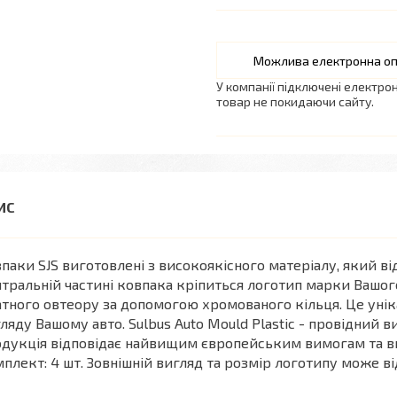
У компанії підключені електро
товар не покидаючи сайту.
паки SJS виготовлені з високоякісного матеріалу, який в
тральній частині ковпака кріпиться логотип марки Вашог
тного овтеору за допомогою хромованого кільця. Це унік
ляду Вашому авто. Sulbus Auto Mould Plastic - провідний в
дукція відповідає найвищим європейським вимогам та ви
плект: 4 шт. Зовнішній вигляд та розмір логотипу може від