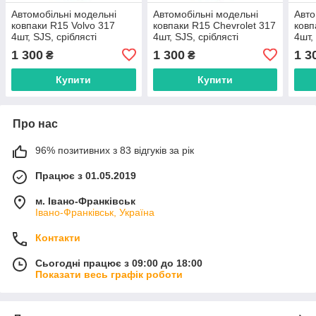
Автомобільні модельні
Автомобільні модельні
Авто
ковпаки R15 Volvo 317
ковпаки R15 Chevrolet 317
ковп
4шт, SJS, сріблясті
4шт, SJS, сріблясті
4шт,
1 300
1 300
1 3
₴
₴
Купити
Купити
Про нас
96% позитивних з 83 відгуків за рік
Працює з 01.05.2019
м. Івано-Франківськ
Івано-Франківськ, Україна
Контакти
Сьогодні працює з 09:00 до 18:00
Показати весь графік роботи