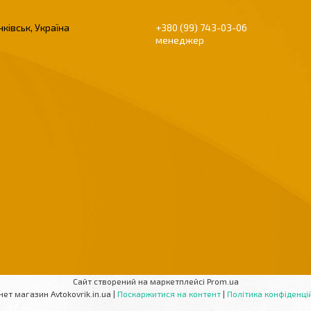
ківськ, Україна
+380 (99) 743-03-06
менеджер
Сайт створений на маркетплейсі
Prom.ua
Інтернет магазин Avtokovrik.in.ua |
Поскаржитися на контент
|
Політика конфіденці