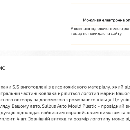
У компанії підключені електро
товар не покидаючи сайту.
паки SJS виготовлені з високоякісного матеріалу, який в
тральній частині ковпака кріпиться логотип марки Вашог
тного овтеору за допомогою хромованого кільця. Це унік
ляду Вашому авто. Sulbus Auto Mould Plastic - провідний в
дукція відповідає найвищим європейським вимогам та ви
плект: 4 шт. Зовнішній вигляд та розмір логотипу може від