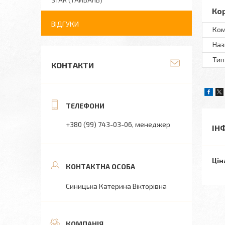
STAR (ТАЙВАНЬ)
Ко
ВІДГУКИ
Ком
Наз
Тип
КОНТАКТИ
+380 (99) 743-03-06
менеджер
ІН
Цін
Синицька Катерина Вікторівна