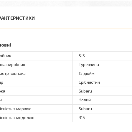
РАКТЕРИСТИКИ
новні
обник
SJS
їна виробник
Туреччина
метр ковпака
15 дюйм
ір
Сріблястий
рка
Subaru
н
Новий
існість з маркою
Subaru
існість з моделлю
R15