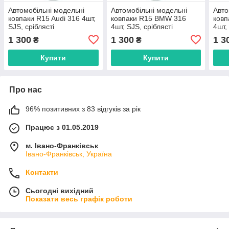
Автомобільні модельні
Автомобільні модельні
Авто
ковпаки R15 Audi 316 4шт,
ковпаки R15 BMW 316
ковп
SJS, сріблясті
4шт, SJS, сріблясті
4шт,
1 300
1 300
1 3
₴
₴
Купити
Купити
Про нас
96% позитивних з 83 відгуків за рік
Працює з 01.05.2019
м. Івано-Франківськ
Івано-Франківськ, Україна
Контакти
Сьогодні вихідний
Показати весь графік роботи