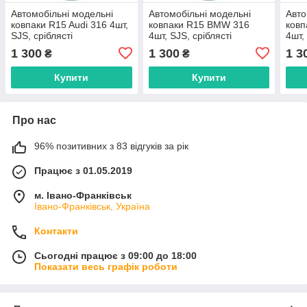
Автомобільні модельні
Автомобільні модельні
Авто
ковпаки R15 Audi 316 4шт,
ковпаки R15 BMW 316
ковп
SJS, сріблясті
4шт, SJS, сріблясті
4шт,
1 300
1 300
1 3
₴
₴
Купити
Купити
Про нас
96% позитивних з 83 відгуків за рік
Працює з 01.05.2019
м. Івано-Франківськ
Івано-Франківськ, Україна
Контакти
Сьогодні працює з 09:00 до 18:00
Показати весь графік роботи