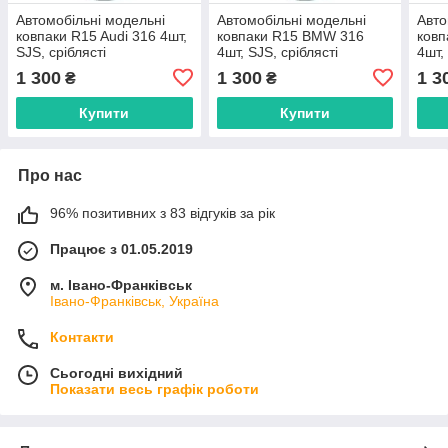
Автомобільні модельні
Автомобільні модельні
Авто
ковпаки R15 Audi 316 4шт,
ковпаки R15 BMW 316
ковп
SJS, сріблясті
4шт, SJS, сріблясті
4шт,
1 300
1 300
1 3
₴
₴
Купити
Купити
Про нас
96% позитивних з 83 відгуків за рік
Працює з 01.05.2019
м. Івано-Франківськ
Івано-Франківськ, Україна
Контакти
Сьогодні вихідний
Показати весь графік роботи