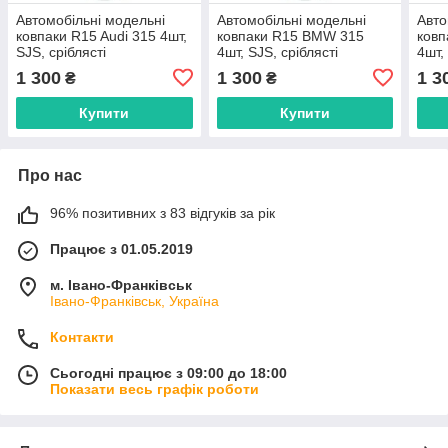
Автомобільні модельні
Автомобільні модельні
Авто
ковпаки R15 Audi 315 4шт,
ковпаки R15 BMW 315
ковп
SJS, сріблясті
4шт, SJS, сріблясті
4шт,
1 300
1 300
1 3
₴
₴
Купити
Купити
Про нас
96% позитивних з 83 відгуків за рік
Працює з 01.05.2019
м. Івано-Франківськ
Івано-Франківськ, Україна
Контакти
Сьогодні працює з 09:00 до 18:00
Показати весь графік роботи