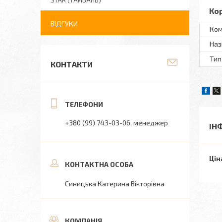
STAR (ТАЙВАНЬ)
Ко
ВІДГУКИ
Ком
Наз
Тип
КОНТАКТИ
+380 (99) 743-03-06
менеджер
ІН
Цін
Синицька Катерина Вікторівна