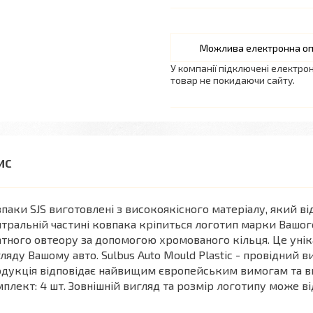
У компанії підключені електро
товар не покидаючи сайту.
паки SJS виготовлені з високоякісного матеріалу, який в
тральній частині ковпака кріпиться логотип марки Вашог
тного овтеору за допомогою хромованого кільця. Це унік
ляду Вашому авто. Sulbus Auto Mould Plastic - провідний в
дукція відповідає найвищим європейським вимогам та ви
плект: 4 шт. Зовнішній вигляд та розмір логотипу може від