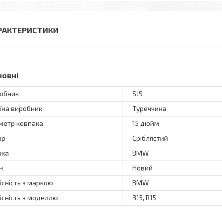
РАКТЕРИСТИКИ
новні
обник
SJS
їна виробник
Туреччина
метр ковпака
15 дюйм
ір
Сріблястий
рка
BMW
н
Новий
існість з маркою
BMW
існість з моделлю
315, R15