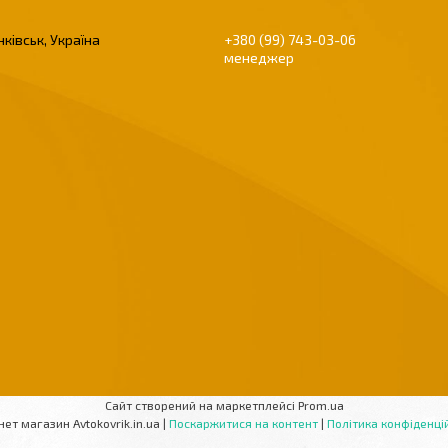
ківськ, Україна
+380 (99) 743-03-06
менеджер
Сайт створений на маркетплейсі
Prom.ua
Інтернет магазин Avtokovrik.in.ua |
Поскаржитися на контент
|
Політика конфіденці