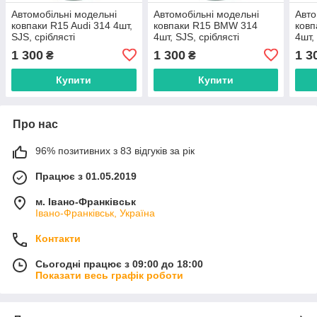
Автомобільні модельні
Автомобільні модельні
Авто
ковпаки R15 Audi 314 4шт,
ковпаки R15 BMW 314
ковп
SJS, сріблясті
4шт, SJS, сріблясті
4шт,
1 300
1 300
1 3
₴
₴
Купити
Купити
Про нас
96% позитивних з 83 відгуків за рік
Працює з 01.05.2019
м. Івано-Франківськ
Івано-Франківськ, Україна
Контакти
Сьогодні працює з 09:00 до 18:00
Показати весь графік роботи