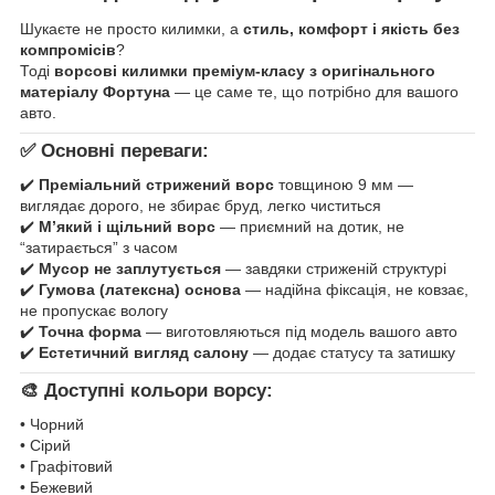
Шукаєте не просто килимки, а
стиль, комфорт і якість без
компромісів
?
Тоді
ворсові килимки преміум-класу з оригінального
матеріалу Фортуна
— це саме те, що потрібно для вашого
авто.
✅ Основні переваги:
✔️
Преміальний стрижений ворс
товщиною 9 мм —
виглядає дорого, не збирає бруд, легко чиститься
✔️
М’який і щільний ворс
— приємний на дотик, не
“затирається” з часом
✔️
Мусор не заплутується
— завдяки стриженій структурі
✔️
Гумова (латексна) основа
— надійна фіксація, не ковзає,
не пропускає вологу
✔️
Точна форма
— виготовляються під модель вашого авто
✔️
Естетичний вигляд салону
— додає статусу та затишку
🎨 Доступні кольори ворсу:
• Чорний
• Сірий
• Графітовий
• Бежевий