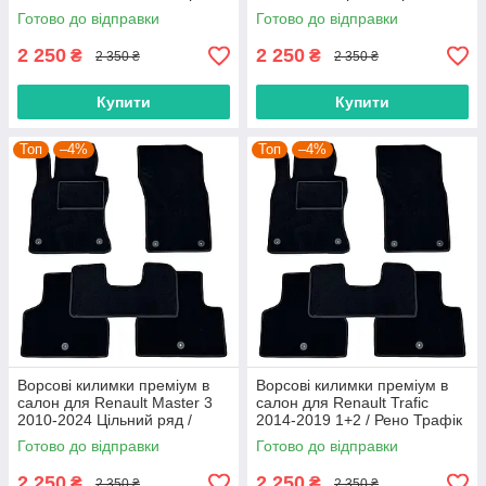
килимки
Рено Трафік килимки
Готово до відправки
Готово до відправки
2 250
2 250
₴
₴
2 350 ₴
2 350 ₴
Купити
Купити
Топ
–4%
Топ
–4%
Ворсові килимки преміум в
Ворсові килимки преміум в
салон для Renault Master 3
салон для Renault Trafic
2010-2024 Цільний ряд /
2014-2019 1+2 / Рено Трафік
Рено Мастер 3 килимки
килимки
Готово до відправки
Готово до відправки
2 250
2 250
₴
₴
2 350 ₴
2 350 ₴