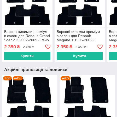
Ворсові килимки преміум
Ворсові килимки преміум
Ворс
в салон для Renault Grand
в салон для Renault
в са
Scenic 2 2002-2009 / Рено
Megane 1 1995-2002 /
Mega
Гранд Сценік 2 килимки
Рено Меган 1 килимки
Унів
2 350
2 350
2 3
₴
₴
2 450 ₴
2 450 ₴
кил
Купити
Купити
Акційні пропозиції та новинки
Топ
–4%
–4%