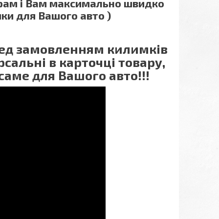
грам і Вам максимально швидко
ки для Вашого авто )
еред замовленням килимків
сальні в карточці товару,
саме для Вашого авто!!!