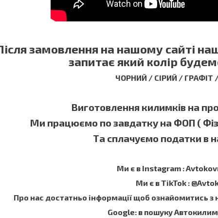
Після замовлення на нашому сайті н
запитає який колір будем
ЧОРНИЙ / СІРИЙ / ГРАФІТ
Виготовлення килимків на прот
Ми працюємо по завдатку на ФОП ( Фі
Та сплачуємо податки в на
Ми є в Instagram : Avtokov
Ми є в TikTok : @Avto
Про нас достатньо інформації щоб ознайомитись з
Google: в пошуку Автокили