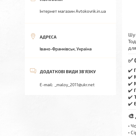
Інтернет магазин Avtokovrik.in.ua
Шук
Тод
для
Івано-Франківськ, Україна
✅ 
✔️
✔️
✔️
_maloy_2011@ukr.net
✔️
✔️
✔️
🎨
• Ч
• С