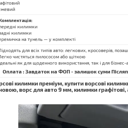
рафітовий
Бежевий
Комплектація:
 передні килимки
 задні килимки
еремичка на тунель — у комплекті
Підходять для всіх типів авто: легкових, кросоверів, поза
Легко чистяться пилососом або щіткою
Ідеальні як для щоденного використання, так і для бізнес-
Оплата : Завдаток на ФОП - залишок суми Післяпл
рсові килимки преміум, купити ворсові килимк
новою, ворс для авто 9 мм, килимки графітові,