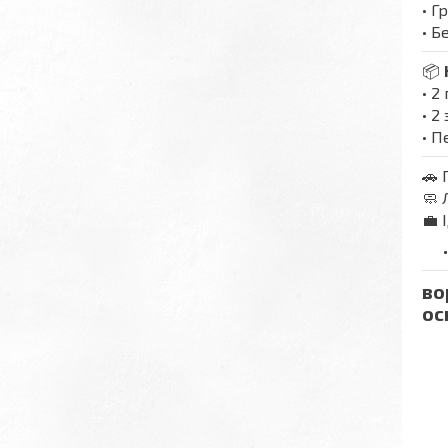
• Г
• 
📦
• 2
• 2
• П
🚗 
🧼 
💼 
во
ос