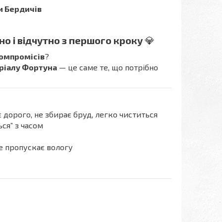
и Бердичів
но і відчутно з першого кроку
💎
компромісів
?
еріалу Фортуна
— це саме те, що потрібно
дорого, не збирає бруд, легко чиститься
ся” з часом
не пропускає вологу