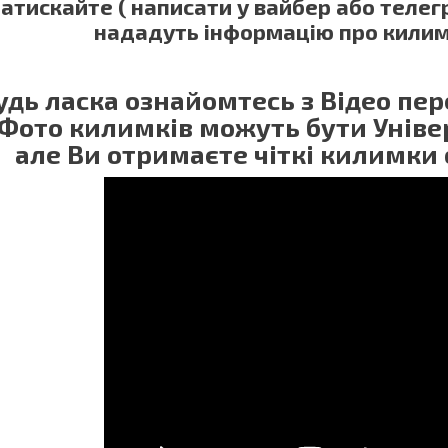
атискайте ( написати у вайбер або теле
нададуть інформацію про килим
удь ласка ознайомтесь з Відео п
 Фото килимків можуть бути Універ
але Ви отримаєте чіткі килимки 