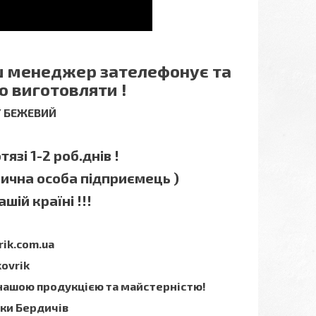
аш менеджер зателефонує та
о виготовляти !
 / БЕЖЕВИЙ
язі 1-2 роб.днів !
зична особа підприємець )
шій країні !!!
rik.com.ua
kovrik
 нашою продукцією та майстерністю!
мки Бердичів