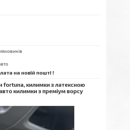
шляховиків
авто
ата на новій пошті !
и fortuna, килимки з латексною
 авто килимки з преміум ворсу