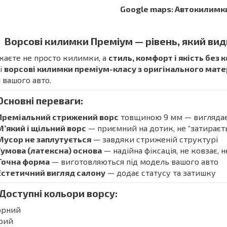
Google maps: Автокилимк
Ворсові килимки Преміум — рівень, який вид
аєте не просто килимки, а
стиль, комфорт і якість без 
і
ворсові килимки преміум-класу з оригінального мат
 вашого авто.
Основні переваги:
Преміальний стрижений ворс
товщиною 9 мм — виглядає 
М’який і щільний ворс
— приємний на дотик, не “затираєть
Мусор не заплутується
— завдяки стриженій структурі
Гумова (латексна) основа
— надійна фіксація, не ковзає, 
Точна форма
— виготовляються під модель вашого авто
Естетичний вигляд салону
— додає статусу та затишку
 Доступні кольори ворсу:
орний
ірий