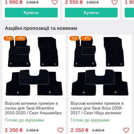
1 990
2 550
1 9
₴
₴
2 098 ₴
2 650 ₴
Купити
Купити
Акційні пропозиції та новинки
Топ
–4%
Топ
–4%
Ворсові килимки преміум в
Ворсові килимки преміум в
салон для Seat Alhambra
салон для Seat Ibiza 2008-
2010-2020 / Сеат Альхамбра
2017 / Сеат Ібіца килимки
килимки
Готово до відправки
Готово до відправки
2 350
2 350
₴
₴
2 450 ₴
2 450 ₴