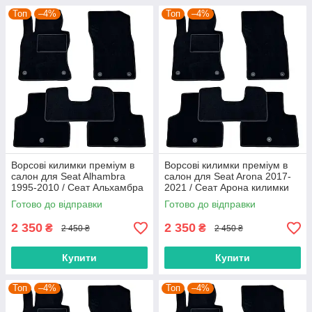
Топ
–4%
Топ
–4%
Ворсові килимки преміум в
Ворсові килимки преміум в
салон для Seat Alhambra
салон для Seat Arona 2017-
1995-2010 / Сеат Альхамбра
2021 / Сеат Арона килимки
килимки
Готово до відправки
Готово до відправки
2 350
2 350
₴
₴
2 450 ₴
2 450 ₴
Купити
Купити
Топ
–4%
Топ
–4%