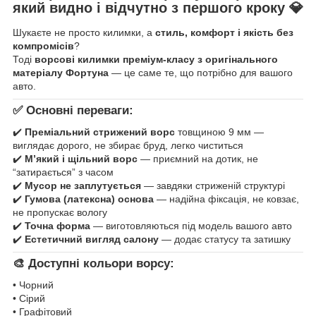
який видно і відчутно з першого кроку
💎
Шукаєте не просто килимки, а
стиль, комфорт і якість без
компромісів
?
Тоді
ворсові килимки преміум-класу з оригінального
матеріалу Фортуна
— це саме те, що потрібно для вашого
авто.
✅ Основні переваги:
✔️
Преміальний стрижений ворс
товщиною 9 мм —
виглядає дорого, не збирає бруд, легко чиститься
✔️
М’який і щільний ворс
— приємний на дотик, не
“затирається” з часом
✔️
Мусор не заплутується
— завдяки стриженій структурі
✔️
Гумова (латексна) основа
— надійна фіксація, не ковзає,
не пропускає вологу
✔️
Точна форма
— виготовляються під модель вашого авто
✔️
Естетичний вигляд салону
— додає статусу та затишку
🎨 Доступні кольори ворсу:
• Чорний
• Сірий
• Графітовий