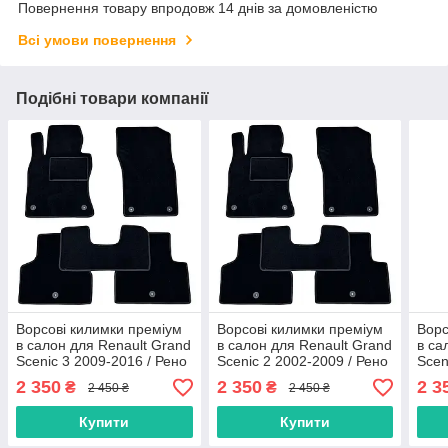
Повернення товару впродовж 14 днів за домовленістю
Всі умови повернення
Подібні товари компанії
Ворсові килимки преміум
Ворсові килимки преміум
Ворс
в салон для Renault Grand
в салон для Renault Grand
в са
Scenic 3 2009-2016 / Рено
Scenic 2 2002-2009 / Рено
Scen
Гранд Сценік 3 килимки
Гранд Сценік 2 килимки
Гран
2 350
2 350
2 3
₴
₴
2 450 ₴
2 450 ₴
Купити
Купити