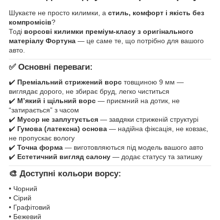
Шукаєте не просто килимки, а
стиль, комфорт і якість без
компромісів
?
Тоді
ворсові килимки преміум-класу з оригінального
матеріалу Фортуна
— це саме те, що потрібно для вашого
авто.
✅ Основні переваги:
✔️
Преміальний стрижений ворс
товщиною 9 мм —
виглядає дорого, не збирає бруд, легко чиститься
✔️
М’який і щільний ворс
— приємний на дотик, не
“затирається” з часом
✔️
Мусор не заплутується
— завдяки стриженій структурі
✔️
Гумова (латексна) основа
— надійна фіксація, не ковзає,
не пропускає вологу
✔️
Точна форма
— виготовляються під модель вашого авто
✔️
Естетичний вигляд салону
— додає статусу та затишку
🎨 Доступні кольори ворсу:
• Чорний
• Сірий
• Графітовий
• Бежевий