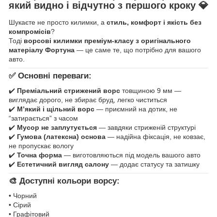
який видно і відчутно з першого кроку
💎
Шукаєте не просто килимки, а
стиль, комфорт і якість без
компромісів
?
Тоді
ворсові килимки преміум-класу з оригінального
матеріалу Фортуна
— це саме те, що потрібно для вашого
авто.
✅ Основні переваги:
✔️
Преміальний стрижений ворс
товщиною 9 мм —
виглядає дорого, не збирає бруд, легко чиститься
✔️
М’який і щільний ворс
— приємний на дотик, не
“затирається” з часом
✔️
Мусор не заплутується
— завдяки стриженій структурі
✔️
Гумова (латексна) основа
— надійна фіксація, не ковзає,
не пропускає вологу
✔️
Точна форма
— виготовляються під модель вашого авто
✔️
Естетичний вигляд салону
— додає статусу та затишку
🎨 Доступні кольори ворсу:
• Чорний
• Сірий
• Графітовий