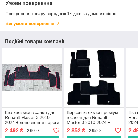
Умови повернення
Повернення товару впродовж 14 днів за домовленістю
Всі умови повернення
Подібні товари компанії
Ева килимки в салон для
Ворсові килимки преміум
Ева 
Renault Master 3 2010-
в салон для Renault
Rena
2024 + доповнення пороги
Master 3 2010-2024 +
2024
та штори / Рено Мастер 3
доповнення пороги та
та ш
2 492
2 852
2 4
₴
₴
2 600 ₴
2 952 ₴
килимки
штори / Рено Мастер 3
кил
килимки