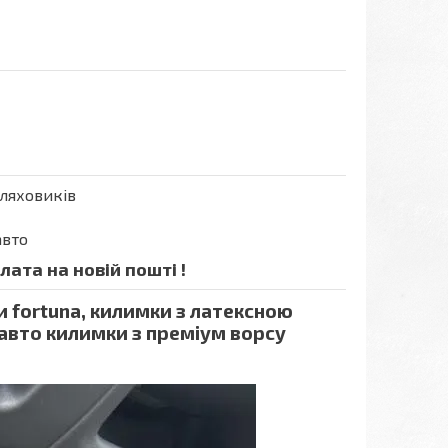
шляховиків
авто
ата на новій пошті !
и fortuna, килимки з латексною
 авто килимки з преміум ворсу