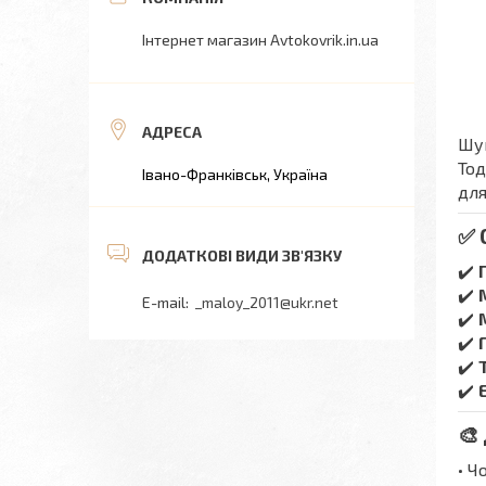
Інтернет магазин Avtokovrik.in.ua
Шук
Тод
Івано-Франківськ, Україна
для
✅ 
✔️
✔️
_maloy_2011@ukr.net
✔️
✔️
✔️
✔️
🎨
• Ч