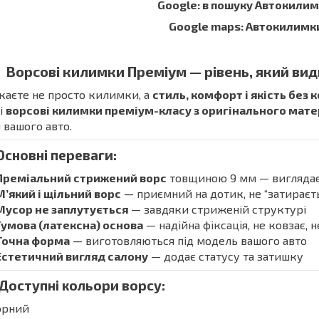
Google: в пошуку Автокили
Google maps: Автокилимк
Ворсові килимки Преміум — рівень, який вид
аєте не просто килимки, а
стиль, комфорт і якість без 
і
ворсові килимки преміум-класу з оригінального мат
 вашого авто.
Основні переваги:
Преміальний стрижений ворс
товщиною 9 мм — виглядає 
М’який і щільний ворс
— приємний на дотик, не “затираєть
Мусор не заплутується
— завдяки стриженій структурі
Гумова (латексна) основа
— надійна фіксація, не ковзає, 
Точна форма
— виготовляються під модель вашого авто
Естетичний вигляд салону
— додає статусу та затишку
 Доступні кольори ворсу:
орний