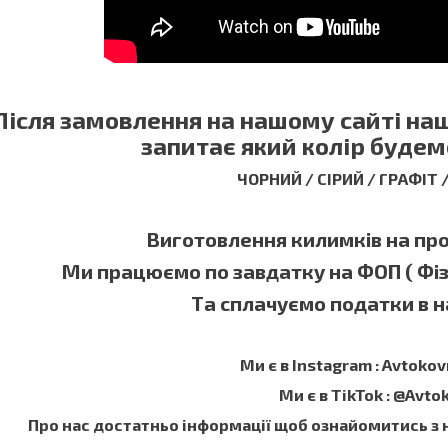
Після замовлення на нашому сайті н
запитає який колір будем
ЧОРНИЙ / СІРИЙ / ГРАФІТ
Виготовлення килимків на прот
Ми працюємо по завдатку на ФОП ( Фі
Та сплачуємо податки в на
Ми є в Instagram : Avtokov
Ми є в TikTok : @Avto
Про нас достатньо інформації щоб ознайомитись з