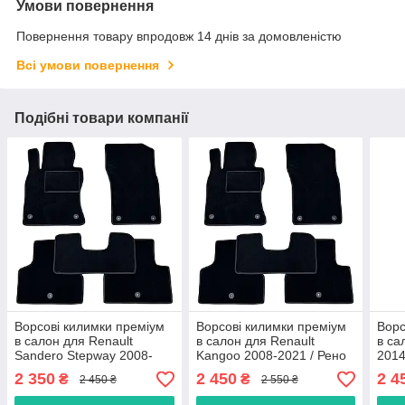
Умови повернення
Повернення товару впродовж 14 днів за домовленістю
Всі умови повернення
Подібні товари компанії
Ворсові килимки преміум
Ворсові килимки преміум
Ворс
в салон для Renault
в салон для Renault
в са
Sandero Stepway 2008-
Kangoo 2008-2021 / Рено
2014
2020 / Рено Сандеро
Канго килимки
сиді
2 350
2 450
2 4
₴
₴
2 450 ₴
2 550 ₴
Степвей килимки
кил