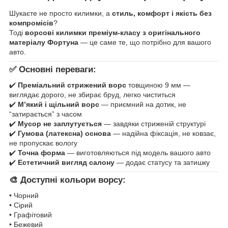
Шукаєте не просто килимки, а
стиль, комфорт і якість без
компромісів
?
Тоді
ворсові килимки преміум-класу з оригінального
матеріалу Фортуна
— це саме те, що потрібно для вашого
авто.
✅ Основні переваги:
✔️
Преміальний стрижений ворс
товщиною 9 мм —
виглядає дорого, не збирає бруд, легко чиститься
✔️
М’який і щільний ворс
— приємний на дотик, не
“затирається” з часом
✔️
Мусор не заплутується
— завдяки стриженій структурі
✔️
Гумова (латексна) основа
— надійна фіксація, не ковзає,
не пропускає вологу
✔️
Точна форма
— виготовляються під модель вашого авто
✔️
Естетичний вигляд салону
— додає статусу та затишку
🎨 Доступні кольори ворсу:
• Чорний
• Сірий
• Графітовий
• Бежевий