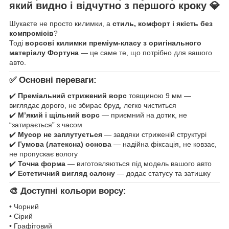
який видно і відчутно з першого кроку
💎
Шукаєте не просто килимки, а
стиль, комфорт і якість без
компромісів
?
Тоді
ворсові килимки преміум-класу з оригінального
матеріалу Фортуна
— це саме те, що потрібно для вашого
авто.
✅ Основні переваги:
✔️
Преміальний стрижений ворс
товщиною 9 мм —
виглядає дорого, не збирає бруд, легко чиститься
✔️
М’який і щільний ворс
— приємний на дотик, не
“затирається” з часом
✔️
Мусор не заплутується
— завдяки стриженій структурі
✔️
Гумова (латексна) основа
— надійна фіксація, не ковзає,
не пропускає вологу
✔️
Точна форма
— виготовляються під модель вашого авто
✔️
Естетичний вигляд салону
— додає статусу та затишку
🎨 Доступні кольори ворсу:
• Чорний
• Сірий
• Графітовий