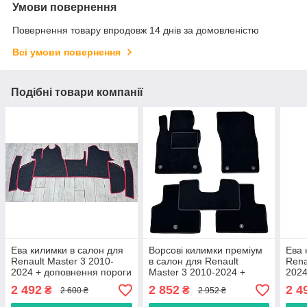
Умови повернення
Повернення товару впродовж 14 днів за домовленістю
Всі умови повернення
Подібні товари компанії
Ева килимки в салон для
Ворсові килимки преміум
Ева 
Renault Master 3 2010-
в салон для Renault
Rena
2024 + доповнення пороги
Master 3 2010-2024 +
2024
та штори / Рено Мастер 3
доповнення пороги та
та ш
2 492
2 852
2 4
₴
₴
2 600 ₴
2 952 ₴
килимки
штори / Рено Мастер 3
кил
килимки