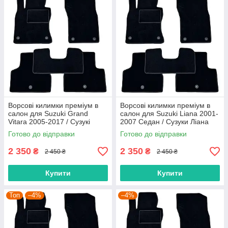
Ворсові килимки преміум в
Ворсові килимки преміум в
салон для Suzuki Grand
салон для Suzuki Liana 2001-
Vitara 2005-2017 / Сузукі
2007 Седан / Сузуки Ліана
Гранд Вітара килимки
килимки
Готово до відправки
Готово до відправки
2 350
2 350
₴
₴
2 450 ₴
2 450 ₴
Купити
Купити
Топ
–4%
–4%