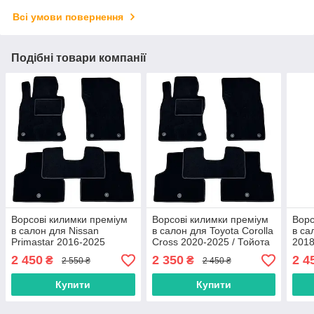
Всі умови повернення
Подібні товари компанії
Ворсові килимки преміум
Ворсові килимки преміум
Ворс
в салон для Nissan
в салон для Toyota Corolla
в са
Primastar 2016-2025
Cross 2020-2025 / Тойота
2018
(NV300) з вухом між
Корола крос килимки
3 ки
2 450
2 350
2 4
₴
₴
2 550 ₴
2 450 ₴
сидіннями / Нісан
Прімастар килимки
Купити
Купити