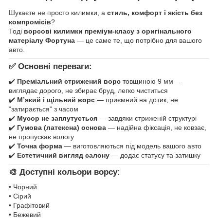
Шукаєте не просто килимки, а
стиль, комфорт і якість без
компромісів
?
Тоді
ворсові килимки преміум-класу з оригінального
матеріалу Фортуна
— це саме те, що потрібно для вашого
авто.
✅ Основні переваги:
✔️
Преміальний стрижений ворс
товщиною 9 мм —
виглядає дорого, не збирає бруд, легко чиститься
✔️
М’який і щільний ворс
— приємний на дотик, не
“затирається” з часом
✔️
Мусор не заплутується
— завдяки стриженій структурі
✔️
Гумова (латексна) основа
— надійна фіксація, не ковзає,
не пропускає вологу
✔️
Точна форма
— виготовляються під модель вашого авто
✔️
Естетичний вигляд салону
— додає статусу та затишку
🎨 Доступні кольори ворсу:
• Чорний
• Сірий
• Графітовий
• Бежевий