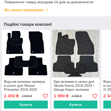
Повернення товару впродовж 14 днів за домовленістю
Всі умови повернення
Подібні товари компанії
Ворсові килимки преміум
Ева килимки в салон для
Ворс
в салон для Nissan
Skoda Karoq 2018-2025 /
в са
Primastar 2016-2025
Шкода Карог килимки
iV 2
(NV300) з вухом між
Еніа
2 450
1 990
2 3
₴
₴
2 550 ₴
2 098 ₴
сидіннями / Нісан
Прімастар килимки
Купити
Купити