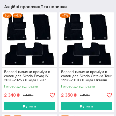
Акційні пропозиції та новинки
Топ
–4%
–4%
Ворсові килимки преміум в
Ворсові килимки преміум в
салон для Skoda Enyaq iV
салон для Skoda Octavia Tour
2020-2025 / Шкода Еніаг
1998-2010 / Шкода Октавія
килимки
Тур килимки
Готово до відправки
Готово до відправки
2 340
2 350
₴
₴
2 440 ₴
2 450 ₴
Купити
Купити