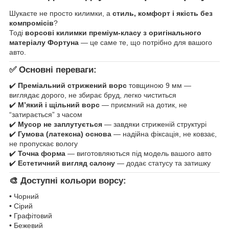
Шукаєте не просто килимки, а
стиль, комфорт і якість без
компромісів
?
Тоді
ворсові килимки преміум-класу з оригінального
матеріалу Фортуна
— це саме те, що потрібно для вашого
авто.
✅ Основні переваги:
✔️
Преміальний стрижений ворс
товщиною 9 мм —
виглядає дорого, не збирає бруд, легко чиститься
✔️
М’який і щільний ворс
— приємний на дотик, не
“затирається” з часом
✔️
Мусор не заплутується
— завдяки стриженій структурі
✔️
Гумова (латексна) основа
— надійна фіксація, не ковзає,
не пропускає вологу
✔️
Точна форма
— виготовляються під модель вашого авто
✔️
Естетичний вигляд салону
— додає статусу та затишку
🎨 Доступні кольори ворсу:
• Чорний
• Сірий
• Графітовий
• Бежевий