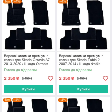
Топ
–4%
–4%
Ворсові килимки преміум в
Ворсові килимки преміум в
салон для Skoda Octavia A7
салон для Skoda Fabia 2
2013-2020 / Шкода Октавія
2007-2014 / Шкода Фабія
А7 килимки
килимки
Готово до відправки
Готово до відправки
2 350
2 350
₴
₴
2 450 ₴
2 450 ₴
Купити
Купити
Топ
–4%
–4%