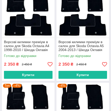
Ворсові килимки преміум в
Ворсові килимки преміум в
салон для Skoda Octavia A4
салон для Skoda Octavia A5
1998-2010 / Шкода Октавія
2004-2013 / Шкода Октавія
А4 килимки
А5 килимки
Готово до відправки
Готово до відправки
2 350
2 350
₴
₴
2 450 ₴
2 450 ₴
Купити
Купити
Топ
–4%
–4%