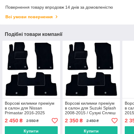
Повернення товару впродовж 14 днів за домовленістю
Всі умови повернення
Подібні товари компанії
Ворсові килимки преміум
Ворсові килимки преміум
Ворс
в салон для Nissan
в салон для Suzuki Splash
в са
Primastar 2016-2025
2008-2015 / Сузукі Сплеш
2015
(NV300) з вухом між
килимки
3 ки
2 450
2 350
2 3
₴
₴
2 550 ₴
2 450 ₴
сидіннями / Нісан
Прімастар килимки
Купити
Купити