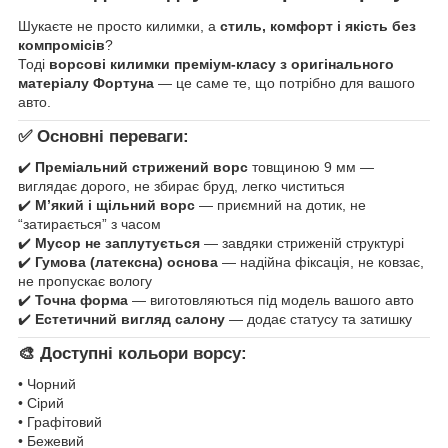
Шукаєте не просто килимки, а
стиль, комфорт і якість без
компромісів
?
Тоді
ворсові килимки преміум-класу з оригінального
матеріалу Фортуна
— це саме те, що потрібно для вашого
авто.
✅ Основні переваги:
✔️
Преміальний стрижений ворс
товщиною 9 мм —
виглядає дорого, не збирає бруд, легко чиститься
✔️
М’який і щільний ворс
— приємний на дотик, не
“затирається” з часом
✔️
Мусор не заплутується
— завдяки стриженій структурі
✔️
Гумова (латексна) основа
— надійна фіксація, не ковзає,
не пропускає вологу
✔️
Точна форма
— виготовляються під модель вашого авто
✔️
Естетичний вигляд салону
— додає статусу та затишку
🎨 Доступні кольори ворсу:
• Чорний
• Сірий
• Графітовий
• Бежевий