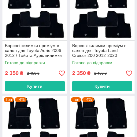
Ворсові килимки преміум в
Ворсові килимки преміум в
салон для Toyota Auris 2006-
салон для Toyota Land
2012 / Тойота Ауріс килимки
Cruiser 200 2012-2020
рестайлінг / Тойота Ленд
Готово до відправки
Готово до відправки
Крузер 200 килимки
2 350
2 350
₴
₴
2 450 ₴
2 450 ₴
Купити
Купити
Топ
–4%
Топ
–4%