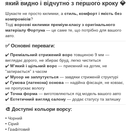
який видно і відчутно з першого кроку
💎
Шукаєте не просто килимки, а
стиль, комфорт і якість без
компромісів
?
Тоді
ворсові килимки преміум-класу з оригінального
матеріалу Фортуна
— це саме те, що потрібно для вашого
авто.
✅ Основні переваги:
✔️
Преміальний стрижений ворс
товщиною 9 мм —
виглядає дорого, не збирає бруд, легко чиститься
✔️
М’який і щільний ворс
— приємний на дотик, не
“затирається” з часом
✔️
Мусор не заплутується
— завдяки стриженій структурі
✔️
Гумова (латексна) основа
— надійна фіксація, не ковзає,
не пропускає вологу
✔️
Точна форма
— виготовляються під модель вашого авто
✔️
Естетичний вигляд салону
— додає статусу та затишку
🎨 Доступні кольори ворсу:
• Чорний
• Сірий
• Графітовий