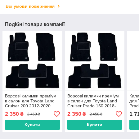
Всі умови повернення
Подібні товари компанії
Ворсові килимки преміум
Ворсові килимки преміум
Кили
в салон для Toyota Land
в салон для Toyota Land
для 
Cruiser 200 2012-2020
Cruiser Prado 150 2018-
Prad
рестайлінг / Тойота Ленд
2024 / Тойота Ленд Крузер
Круз
2 350
2 350
1 7
₴
₴
2 450 ₴
2 450 ₴
Крузер 200 килимки
Прадо 150 килимки
200
Купити
Купити