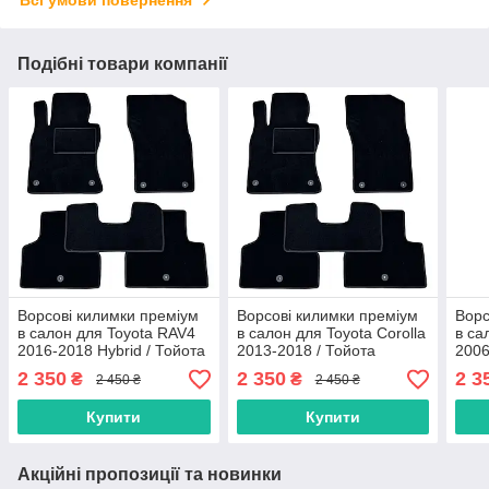
Подібні товари компанії
Ворсові килимки преміум
Ворсові килимки преміум
Ворс
в салон для Toyota RAV4
в салон для Toyota Corolla
в са
2016-2018 Hybrid / Тойота
2013-2018 / Тойота
2006
Рав4 килимки
Корола килимки
кил
2 350
2 350
2 3
₴
₴
2 450 ₴
2 450 ₴
Купити
Купити
Акційні пропозиції та новинки