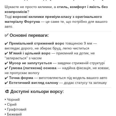
Шукаєте не просто килимки, а
стиль, комфорт і якість без
компромісів
?
Тоді
ворсові килимки преміум-класу з оригінального
матеріалу Фортуна
— це саме те, що потрібно для вашого
авто.
✅ Основні переваги:
✔️
Преміальний стрижений ворс
товщиною 9 мм —
виглядає дорого, не збирає бруд, легко чиститься
✔️
М’який і щільний ворс
— приємний на дотик, не
“затирається” з часом
✔️
Мусор не заплутується
— завдяки стриженій структурі
✔️
Гумова (латексна) основа
— надійна фіксація, не ковзає,
не пропускає вологу
✔️
Точна форма
— виготовляються під модель вашого авто
✔️
Естетичний вигляд салону
— додає статусу та затишку
🎨 Доступні кольори ворсу:
• Чорний
• Сірий
• Графітовий
• Бежевий