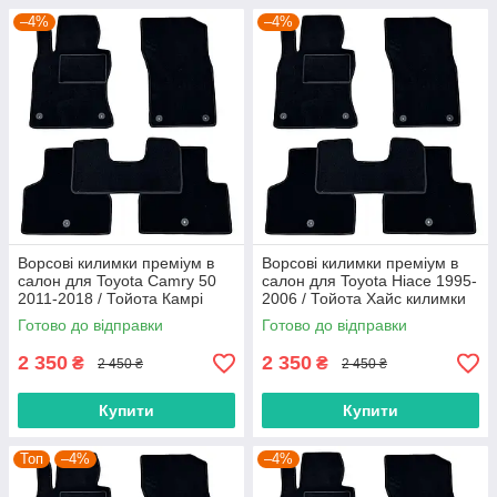
–4%
–4%
Ворсові килимки преміум в
Ворсові килимки преміум в
салон для Toyota Camry 50
салон для Toyota Hiace 1995-
2011-2018 / Тойота Камрі
2006 / Тойота Хайс килимки
Кемрі килимки
Готово до відправки
Готово до відправки
2 350
2 350
₴
₴
2 450 ₴
2 450 ₴
Купити
Купити
Топ
–4%
–4%