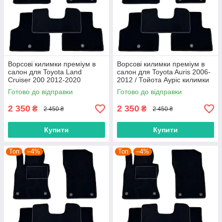
Ворсові килимки преміум в
Ворсові килимки преміум в
салон для Toyota Land
салон для Toyota Auris 2006-
Cruiser 200 2012-2020
2012 / Тойота Ауріс килимки
рестайлінг / Тойота Ленд
Готово до відправки
Готово до відправки
Крузер 200 килимки
2 350
2 350
₴
₴
2 450 ₴
2 450 ₴
Купити
Купити
Топ
–4%
Топ
–4%