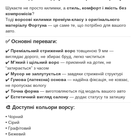
Шукаєте не просто килимки, а
стиль, комфорт і якість без
компромісів
?
Тоді
ворсові килимки преміум-класу з оригінального
матеріалу Фортуна
— це саме те, що потрібно для вашого
авто.
✅ Основні переваги:
✔️
Преміальний стрижений ворс
товщиною 9 мм —
виглядає дорого, не збирає бруд, легко чиститься
✔️
М’який і щільний ворс
— приємний на дотик, не
“затирається” з часом
✔️
Мусор не заплутується
— завдяки стриженій структурі
✔️
Гумова (латексна) основа
— надійна фіксація, не ковзає,
не пропускає вологу
✔️
Точна форма
— виготовляються під модель вашого авто
✔️
Естетичний вигляд салону
— додає статусу та затишку
🎨 Доступні кольори ворсу:
• Чорний
• Сірий
• Графітовий
• Бежевий