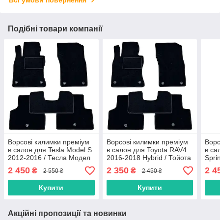
Подібні товари компанії
Ворсові килимки преміум
Ворсові килимки преміум
Ворс
в салон для Tesla Model S
в салон для Toyota RAV4
в са
2012-2016 / Тесла Модел
2016-2018 Hybrid / Тойота
Spri
С килимки
Рав4 килимки
вухо
2 450
2 350
2 4
₴
₴
2 550 ₴
2 450 ₴
Мерс
кил
Купити
Купити
Акційні пропозиції та новинки