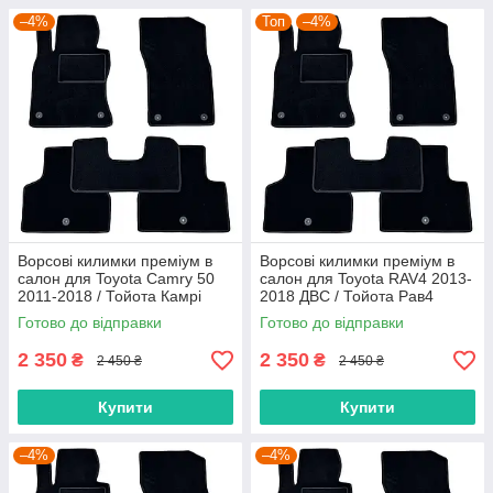
–4%
Топ
–4%
Ворсові килимки преміум в
Ворсові килимки преміум в
салон для Toyota Camry 50
салон для Toyota RAV4 2013-
2011-2018 / Тойота Камрі
2018 ДВС / Тойота Рав4
Кемрі килимки
килимки
Готово до відправки
Готово до відправки
2 350
2 350
₴
₴
2 450 ₴
2 450 ₴
Купити
Купити
–4%
–4%