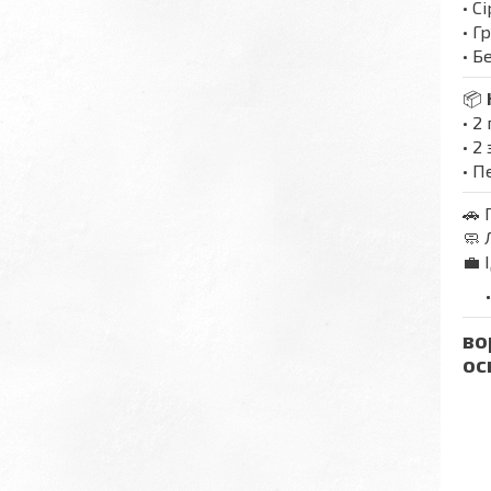
• С
• Г
• 
📦
• 2
• 2
• П
🚗 
🧼 
💼 
во
ос