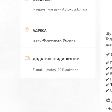
Інтернет магазин Avtokovrik.in.ua
Шук
Тод
Івано-Франківськ, Україна
для
✅ 
✔️
✔️
_maloy_2011@ukr.net
✔️
✔️
✔️
✔️
🎨
• Ч