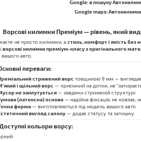
Google: в пошуку Автокили
Google maps: Автокилимк
Ворсові килимки Преміум — рівень, який вид
аєте не просто килимки, а
стиль, комфорт і якість без 
і
ворсові килимки преміум-класу з оригінального мат
 вашого авто.
Основні переваги:
Преміальний стрижений ворс
товщиною 9 мм — виглядає 
М’який і щільний ворс
— приємний на дотик, не “затираєть
Мусор не заплутується
— завдяки стриженій структурі
Гумова (латексна) основа
— надійна фіксація, не ковзає, 
Точна форма
— виготовляються під модель вашого авто
Естетичний вигляд салону
— додає статусу та затишку
 Доступні кольори ворсу:
орний