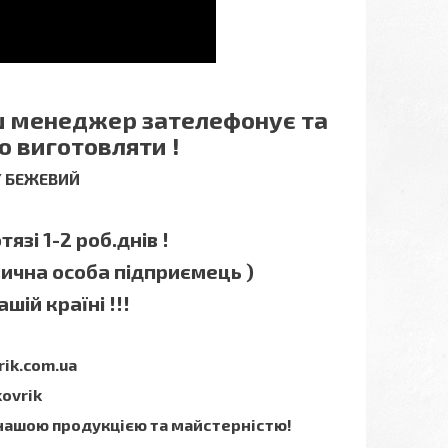
аш менеджер зателефонує та
о виготовляти !
 / БЕЖЕВИЙ
язі 1-2 роб.днів !
зична особа підприємець )
шій країні !!!
rik.com.ua
kovrik
 нашою продукцією та майстерністю!