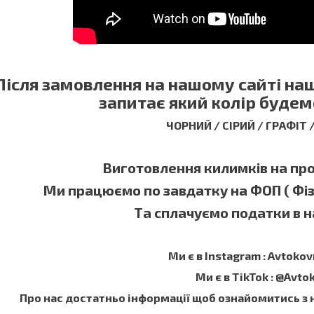
Після замовлення на нашому сайті н
запитає який колір будем
ЧОРНИЙ / СІРИЙ / ГРАФІТ
Виготовлення килимків на прот
Ми працюємо по завдатку на ФОП ( Фі
Та сплачуємо податки в на
Ми є в Instagram : Avtokov
Ми є в TikTok : @Avto
Про нас достатньо інформації щоб ознайомитись з