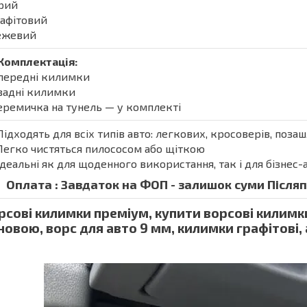
ірий
рафітовий
Бежевий
Комплектація:
 передні килимки
 задні килимки
еремичка на тунель — у комплекті
Підходять для всіх типів авто: легкових, кросоверів, поза
Легко чистяться пилососом або щіткою
Ідеальні як для щоденного використання, так і для бізнес-
Оплата : Завдаток на ФОП - залишок суми Післяпл
рсові килимки преміум, купити ворсові килимк
новою, ворс для авто 9 мм, килимки графітові,