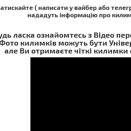
атискайте ( написати у вайбер або теле
нададуть інформацію про килим
удь ласка ознайомтесь з Відео п
 Фото килимків можуть бути Універ
але Ви отримаєте чіткі килимки 