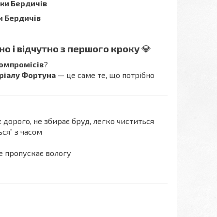
мки Бердичів
и Бердичів
но і відчутно з першого кроку
💎
компромісів
?
еріалу Фортуна
— це саме те, що потрібно
дорого, не збирає бруд, легко чиститься
ся” з часом
не пропускає вологу