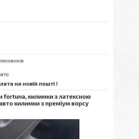
шляховиків
авто
ата на новій пошті !
и fortuna, килимки з латексною
 авто килимки з преміум ворсу