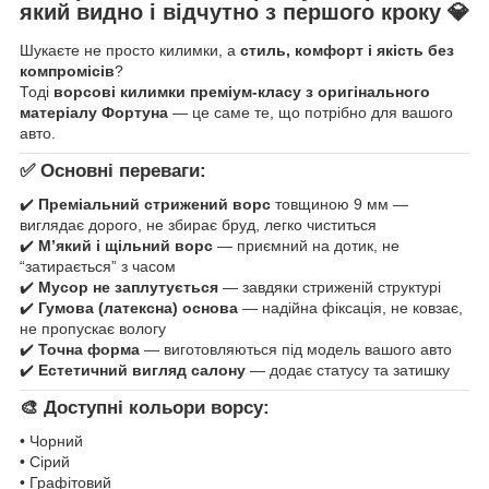
який видно і відчутно з першого кроку
💎
Шукаєте не просто килимки, а
стиль, комфорт і якість без
компромісів
?
Тоді
ворсові килимки преміум-класу з оригінального
матеріалу Фортуна
— це саме те, що потрібно для вашого
авто.
✅ Основні переваги:
✔️
Преміальний стрижений ворс
товщиною 9 мм —
виглядає дорого, не збирає бруд, легко чиститься
✔️
М’який і щільний ворс
— приємний на дотик, не
“затирається” з часом
✔️
Мусор не заплутується
— завдяки стриженій структурі
✔️
Гумова (латексна) основа
— надійна фіксація, не ковзає,
не пропускає вологу
✔️
Точна форма
— виготовляються під модель вашого авто
✔️
Естетичний вигляд салону
— додає статусу та затишку
🎨 Доступні кольори ворсу:
• Чорний
• Сірий
• Графітовий