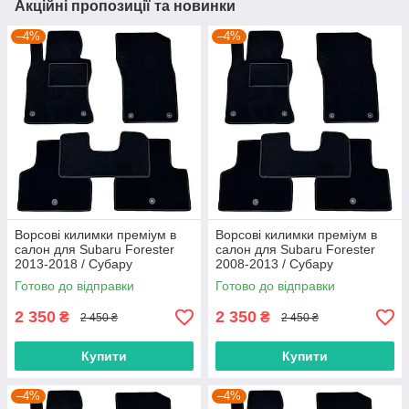
Акційні пропозиції та новинки
–4%
–4%
Ворсові килимки преміум в
Ворсові килимки преміум в
салон для Subaru Forester
салон для Subaru Forester
2013-2018 / Субару
2008-2013 / Субару
Форестер килимки
Форестер килимки
Готово до відправки
Готово до відправки
2 350
2 350
₴
₴
2 450 ₴
2 450 ₴
Купити
Купити
–4%
–4%