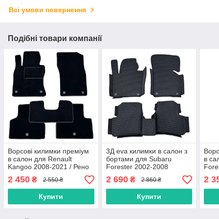
Всі умови повернення
Подібні товари компанії
Ворсові килимки преміум
3Д eva килимки в салон з
Ворс
в салон для Renault
бортами для Subaru
в са
Kangoo 2008-2021 / Рено
Forester 2002-2008
Fore
Канго килимки
Суба
2 450
2 690
2 3
₴
₴
2 550 ₴
2 860 ₴
Купити
Купити