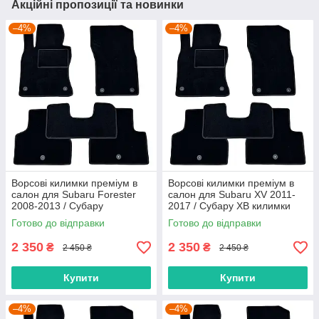
Акційні пропозиції та новинки
–4%
–4%
Ворсові килимки преміум в
Ворсові килимки преміум в
салон для Subaru Forester
салон для Subaru XV 2011-
2008-2013 / Субару
2017 / Субару ХВ килимки
Форестер килимки
Готово до відправки
Готово до відправки
2 350
2 350
₴
₴
2 450 ₴
2 450 ₴
Купити
Купити
–4%
–4%