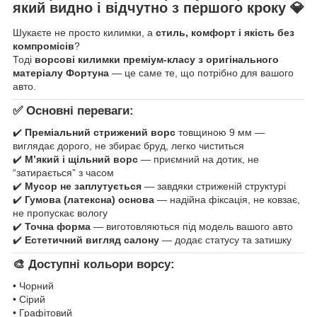
який видно і відчутно з першого кроку
💎
Шукаєте не просто килимки, а
стиль, комфорт і якість без
компромісів
?
Тоді
ворсові килимки преміум-класу з оригінального
матеріалу Фортуна
— це саме те, що потрібно для вашого
авто.
✅ Основні переваги:
✔️
Преміальний стрижений ворс
товщиною 9 мм —
виглядає дорого, не збирає бруд, легко чиститься
✔️
М’який і щільний ворс
— приємний на дотик, не
“затирається” з часом
✔️
Мусор не заплутується
— завдяки стриженій структурі
✔️
Гумова (латексна) основа
— надійна фіксація, не ковзає,
не пропускає вологу
✔️
Точна форма
— виготовляються під модель вашого авто
✔️
Естетичний вигляд салону
— додає статусу та затишку
🎨 Доступні кольори ворсу:
• Чорний
• Сірий
• Графітовий