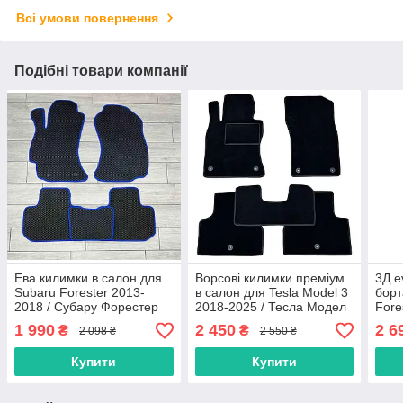
Всі умови повернення
Подібні товари компанії
Ева килимки в салон для
Ворсові килимки преміум
3Д e
Subaru Forester 2013-
в салон для Tesla Model 3
борт
2018 / Субару Форестер
2018-2025 / Тесла Модел
Fore
килимки
3 килимки
1 990
2 450
2 6
₴
₴
2 098 ₴
2 550 ₴
Купити
Купити