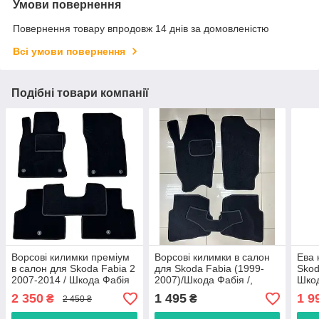
Умови повернення
Повернення товару впродовж 14 днів за домовленістю
Всі умови повернення
Подібні товари компанії
Ворсові килимки преміум
Ворсові килимки в салон
Ева 
в салон для Skoda Fabia 2
для Skoda Fabia (1999-
Skod
2007-2014 / Шкода Фабія
2007)/Шкода Фабія /,
Шкод
килимки
2 350
1 495
1 9
₴
₴
2 450 ₴