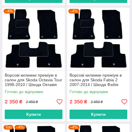
–4%
–4%
Ворсові килимки преміум в
Ворсові килимки преміум в
салон для Skoda Octavia Tour
салон для Skoda Fabia 2
1998-2010 / Шкода Октавія
2007-2014 / Шкода Фабія
Тур килимки
килимки
Готово до відправки
Готово до відправки
2 350
2 350
₴
₴
2 450 ₴
2 450 ₴
Купити
Купити
Топ
–4%
–4%