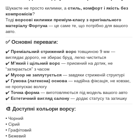
Шукаєте не просто килимки, а
стиль, комфорт і якість без
компромісів
?
Тоді
ворсові килимки преміум-класу з оригінального
матеріалу Фортуна
— це саме те, що потрібно для вашого
авто.
✅ Основні переваги:
✔️
Преміальний стрижений ворс
товщиною 9 мм —
виглядає дорого, не збирає бруд, легко чиститься
✔️
М’який і щільний ворс
— приємний на дотик, не
“затирається” з часом
✔️
Мусор не заплутується
— завдяки стриженій структурі
✔️
Гумова (латексна) основа
— надійна фіксація, не ковзає,
не пропускає вологу
✔️
Точна форма
— виготовляються під модель вашого авто
✔️
Естетичний вигляд салону
— додає статусу та затишку
🎨 Доступні кольори ворсу:
• Чорний
• Сірий
• Графітовий
• Бежевий