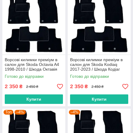
Ворсові килимки преміум в
Ворсові килимки преміум в
салон для Skoda Octavia A4
салон для Skoda Kodiaq
1998-2010 / Шкода Октавія
2017-2023 / Шкода Кодіаг
А4 килимки
килимки
Готово до відправки
Готово до відправки
2 350
2 350
₴
₴
2 450 ₴
2 450 ₴
Купити
Купити
Топ
–4%
–4%