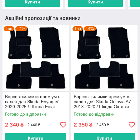
Купити
Купити
Акційні пропозиції та новинки
Топ
–4%
Топ
–4%
Ворсові килимки преміум в
Ворсові килимки преміум в
салон для Skoda Enyaq iV
салон для Skoda Octavia A7
2020-2025 / Шкода Еніаг
2013-2020 / Шкода Октавія
килимки
А7 килимки
Готово до відправки
Готово до відправки
2 340
2 350
₴
₴
2 440 ₴
2 450 ₴
Купити
Купити