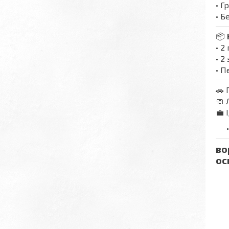
• Г
• 
📦
• 2
• 2
• П
🚗 
🧼 
💼 
во
ос