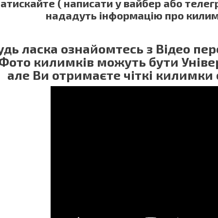
атискайте ( написати у вайбер або теле
нададуть інформацію про килим
удь ласка ознайомтесь з Відео п
 Фото килимків можуть бути Універ
але Ви отримаєте чіткі килимки 