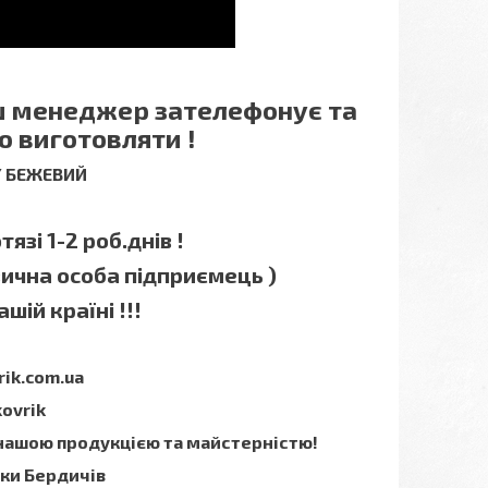
аш менеджер зателефонує та
о виготовляти !
 / БЕЖЕВИЙ
язі 1-2 роб.днів !
зична особа підприємець )
шій країні !!!
rik.com.ua
kovrik
 нашою продукцією та майстерністю!
мки Бердичів