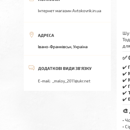
Інтернет магазин Avtokovrik.in.ua
Шук
Тод
для
Івано-Франківськ, Україна
✅ 
✔️
✔️
✔️
_maloy_2011@ukr.net
✔️
✔️
✔️
🎨
• Ч
• С