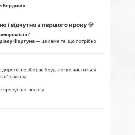
и Бердичів
но і відчутно з першого кроку
💎
компромісів
?
еріалу Фортуна
— це саме те, що потрібно
дорого, не збирає бруд, легко чиститься
ся” з часом
не пропускає вологу