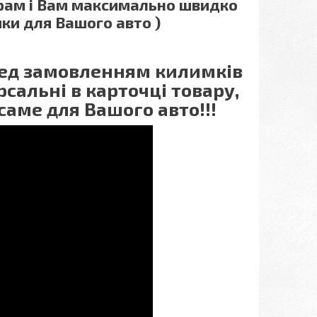
грам і Вам максимально швидко
ки для Вашого авто )
еред замовленням килимків
сальні в карточці товару,
саме для Вашого авто!!!