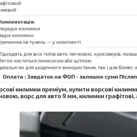
рафітовий
Бежевий
Комплектація:
 передні килимки
 задні килимки
еремичка на тунель — у комплекті
Підходять для всіх типів авто: легкових, кросоверів, поза
Легко чистяться пилососом або щіткою
Ідеальні як для щоденного використання, так і для бізнес-
Оплата : Завдаток на ФОП - залишок суми Післяпл
рсові килимки преміум, купити ворсові килимк
новою, ворс для авто 9 мм, килимки графітові,