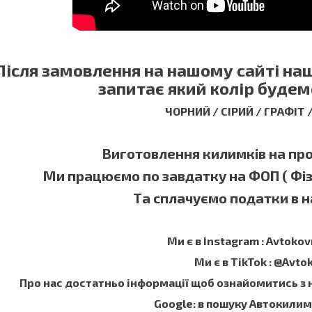
Після замовлення на нашому сайті н
запитає який колір будем
ЧОРНИЙ / СІРИЙ / ГРАФІТ
Виготовлення килимків на прот
Ми працюємо по завдатку на ФОП ( Фі
Та сплачуємо податки в на
Ми є в Instagram : Avtokov
Ми є в TikTok : @Avto
Про нас достатньо інформації щоб ознайомитись з
Google: в пошуку Автокили