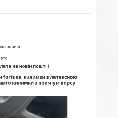
шляховиків
авто
ата на новій пошті !
и fortuna, килимки з латексною
 авто килимки з преміум ворсу