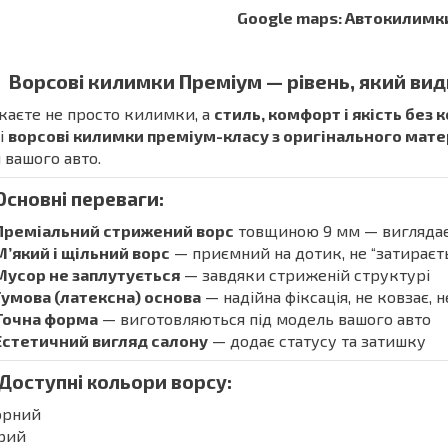
Google maps: Автокилимк
Ворсові килимки Преміум — рівень, який вид
аєте не просто килимки, а
стиль, комфорт і якість без 
і
ворсові килимки преміум-класу з оригінального мат
 вашого авто.
Основні переваги:
Преміальний стрижений ворс
товщиною 9 мм — виглядає 
М’який і щільний ворс
— приємний на дотик, не “затираєть
Мусор не заплутується
— завдяки стриженій структурі
Гумова (латексна) основа
— надійна фіксація, не ковзає, 
Точна форма
— виготовляються під модель вашого авто
Естетичний вигляд салону
— додає статусу та затишку
 Доступні кольори ворсу:
орний
ірий