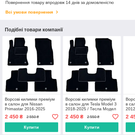
Повернення товару впродовж 14 днів за домовленістю
Всі умови повернення
Подібні товари компанії
Ворсові килимки преміум
Ворсові килимки преміум
Ворс
в салон для Nissan
в салон для Tesla Model 3
в са
Primastar 2016-2025
2018-2025 / Тесла Модел
2012
(NV300) з вухом між
3 килимки
С ки
2 450
2 450
2 4
₴
₴
2 550 ₴
2 550 ₴
сидіннями / Нісан
Прімастар килимки
Купити
Купити