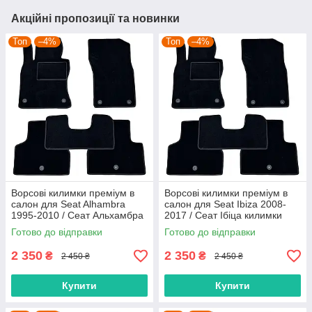
Акційні пропозиції та новинки
Топ
–4%
Топ
–4%
Ворсові килимки преміум в
Ворсові килимки преміум в
салон для Seat Alhambra
салон для Seat Ibiza 2008-
1995-2010 / Сеат Альхамбра
2017 / Сеат Ібіца килимки
килимки
Готово до відправки
Готово до відправки
2 350
2 350
₴
₴
2 450 ₴
2 450 ₴
Купити
Купити