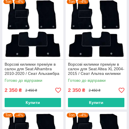
Топ
–4%
Топ
–4%
Ворсові килимки преміум в
Ворсові килимки преміум в
салон для Seat Alhambra
салон для Seat Altea XL 2004-
2010-2020 / Сеат Альхамбра
2015 / Сеат Альтеа килимки
килимки
Готово до відправки
Готово до відправки
2 350
2 350
₴
₴
2 450 ₴
2 450 ₴
Купити
Купити
Топ
–4%
Топ
–4%