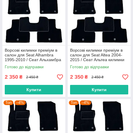
Ворсові килимки преміум в
Ворсові килимки преміум в
салон для Seat Alhambra
салон для Seat Altea 2004-
1995-2010 / Сеат Альхамбра
2015 / Сеат Альтеа килимки
килимки
Готово до відправки
Готово до відправки
2 350
2 350
₴
₴
2 450 ₴
2 450 ₴
Купити
Купити
Топ
–4%
Топ
–4%