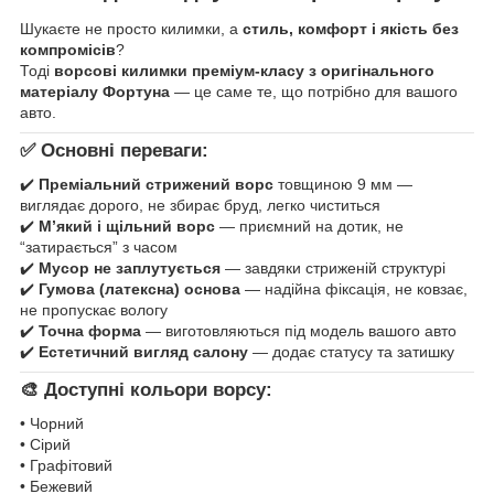
Шукаєте не просто килимки, а
стиль, комфорт і якість без
компромісів
?
Тоді
ворсові килимки преміум-класу з оригінального
матеріалу Фортуна
— це саме те, що потрібно для вашого
авто.
✅ Основні переваги:
✔️
Преміальний стрижений ворс
товщиною 9 мм —
виглядає дорого, не збирає бруд, легко чиститься
✔️
М’який і щільний ворс
— приємний на дотик, не
“затирається” з часом
✔️
Мусор не заплутується
— завдяки стриженій структурі
✔️
Гумова (латексна) основа
— надійна фіксація, не ковзає,
не пропускає вологу
✔️
Точна форма
— виготовляються під модель вашого авто
✔️
Естетичний вигляд салону
— додає статусу та затишку
🎨 Доступні кольори ворсу:
• Чорний
• Сірий
• Графітовий
• Бежевий