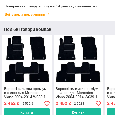
Повернення товару впродовж 14 днів за домовленістю
Всі умови повернення
Подібні товари компанії
Ворсові килимки преміум
Ворсові килимки преміум
Ворс
в салон для Mercedes
в салон для Mercedes
в са
Viano 2004-2014 W639 1
Viano 2004-2014 W639 1
Vian
ряд / Мерседес Віано
ряд / Мерседес Віано
ряд 
2 452
2 452
2 4
₴
₴
2 552 ₴
2 552 ₴
килимки
килимки
кил
Купити
Купити