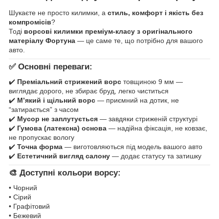
Шукаєте не просто килимки, а
стиль, комфорт і якість без
компромісів
?
Тоді
ворсові килимки преміум-класу з оригінального
матеріалу Фортуна
— це саме те, що потрібно для вашого
авто.
✅ Основні переваги:
✔️
Преміальний стрижений ворс
товщиною 9 мм —
виглядає дорого, не збирає бруд, легко чиститься
✔️
М’який і щільний ворс
— приємний на дотик, не
“затирається” з часом
✔️
Мусор не заплутується
— завдяки стриженій структурі
✔️
Гумова (латексна) основа
— надійна фіксація, не ковзає,
не пропускає вологу
✔️
Точна форма
— виготовляються під модель вашого авто
✔️
Естетичний вигляд салону
— додає статусу та затишку
🎨 Доступні кольори ворсу:
• Чорний
• Сірий
• Графітовий
• Бежевий