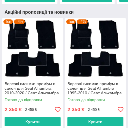
Акційні пропозиції та новинки
Топ
–4%
Топ
–4%
Ворсові килимки преміум в
Ворсові килимки преміум в
салон для Seat Alhambra
салон для Seat Alhambra
2010-2020 / Сеат Альхамбра
1995-2010 / Сеат Альхамбра
килимки
килимки
Готово до відправки
Готово до відправки
2 350
2 350
₴
₴
2 450 ₴
2 450 ₴
Купити
Купити