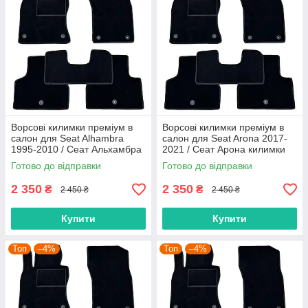
Ворсові килимки преміум в
Ворсові килимки преміум в
салон для Seat Alhambra
салон для Seat Arona 2017-
1995-2010 / Сеат Альхамбра
2021 / Сеат Арона килимки
килимки
Готово до відправки
Готово до відправки
2 350
2 350
₴
₴
2 450 ₴
2 450 ₴
Купити
Купити
Топ
–4%
Топ
–4%