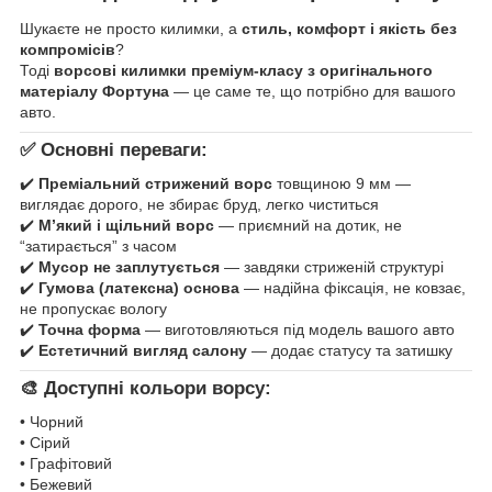
Шукаєте не просто килимки, а
стиль, комфорт і якість без
компромісів
?
Тоді
ворсові килимки преміум-класу з оригінального
матеріалу Фортуна
— це саме те, що потрібно для вашого
авто.
✅ Основні переваги:
✔️
Преміальний стрижений ворс
товщиною 9 мм —
виглядає дорого, не збирає бруд, легко чиститься
✔️
М’який і щільний ворс
— приємний на дотик, не
“затирається” з часом
✔️
Мусор не заплутується
— завдяки стриженій структурі
✔️
Гумова (латексна) основа
— надійна фіксація, не ковзає,
не пропускає вологу
✔️
Точна форма
— виготовляються під модель вашого авто
✔️
Естетичний вигляд салону
— додає статусу та затишку
🎨 Доступні кольори ворсу:
• Чорний
• Сірий
• Графітовий
• Бежевий