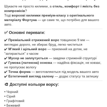
Шукаєте не просто килимки, а
стиль, комфорт і якість без
компромісів
?
Тоді
ворсові килимки преміум-класу з оригінального
матеріалу Фортуна
— це саме те, що потрібно для вашого
авто.
✅ Основні переваги:
✔️
Преміальний стрижений ворс
товщиною 9 мм —
виглядає дорого, не збирає бруд, легко чиститься
✔️
М’який і щільний ворс
— приємний на дотик, не
“затирається” з часом
✔️
Мусор не заплутується
— завдяки стриженій структурі
✔️
Гумова (латексна) основа
— надійна фіксація, не ковзає,
не пропускає вологу
✔️
Точна форма
— виготовляються під модель вашого авто
✔️
Естетичний вигляд салону
— додає статусу та затишку
🎨 Доступні кольори ворсу:
• Чорний
• Сірий
• Графітовий
• Бежевий