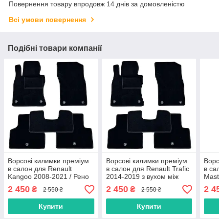
Повернення товару впродовж 14 днів за домовленістю
Всі умови повернення
Подібні товари компанії
Ворсові килимки преміум
Ворсові килимки преміум
Ворс
в салон для Renault
в салон для Renault Trafic
в са
Kangoo 2008-2021 / Рено
2014-2019 з вухом між
Mast
Канго килимки
сидіннями / Рено Трафік
Маст
2 450
2 450
2 4
₴
₴
2 550 ₴
2 550 ₴
килимки
Купити
Купити