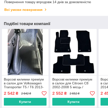
Повернення товару впродовж 14 днів за домовленістю
Всі умови повернення
Подібні товари компанії
Ворсові килимки преміум
Ворсові килимки преміум
Ворс
в салон для Volkswagen
в салон для Citroen С8
в са
Transporter T5 / T6 2013-
2002-2008 5 місць /
2014
2020 (з вухом між
Сітроєн С8 килимки
сиді
2 542
2 552
2 4
₴
₴
2 642 ₴
2 652 ₴
сидіннями) / Фольксваген
кил
Т5
Купити
Купити