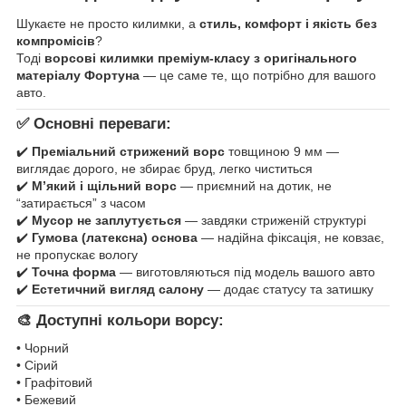
Шукаєте не просто килимки, а
стиль, комфорт і якість без
компромісів
?
Тоді
ворсові килимки преміум-класу з оригінального
матеріалу Фортуна
— це саме те, що потрібно для вашого
авто.
✅ Основні переваги:
✔️
Преміальний стрижений ворс
товщиною 9 мм —
виглядає дорого, не збирає бруд, легко чиститься
✔️
М’який і щільний ворс
— приємний на дотик, не
“затирається” з часом
✔️
Мусор не заплутується
— завдяки стриженій структурі
✔️
Гумова (латексна) основа
— надійна фіксація, не ковзає,
не пропускає вологу
✔️
Точна форма
— виготовляються під модель вашого авто
✔️
Естетичний вигляд салону
— додає статусу та затишку
🎨 Доступні кольори ворсу:
• Чорний
• Сірий
• Графітовий
• Бежевий