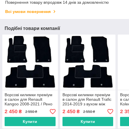
Повернення товару впродовж 14 днів за домовленістю
Всі умови повернення
Подібні товари компанії
Ворсові килимки преміум
Ворсові килимки преміум
Ворс
в салон для Renault
в салон для Renault Trafic
в са
Kangoo 2008-2021 / Рено
2014-2019 з вухом між
Kole
Канго килимки
сидіннями / Рено Трафік
Коле
2 450
2 450
2 3
₴
₴
2 550 ₴
2 550 ₴
килимки
Купити
Купити