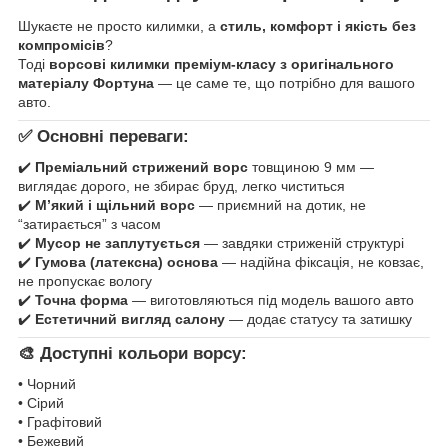
Шукаєте не просто килимки, а
стиль, комфорт і якість без
компромісів
?
Тоді
ворсові килимки преміум-класу з оригінального
матеріалу Фортуна
— це саме те, що потрібно для вашого
авто.
✅ Основні переваги:
✔️
Преміальний стрижений ворс
товщиною 9 мм —
виглядає дорого, не збирає бруд, легко чиститься
✔️
М’який і щільний ворс
— приємний на дотик, не
“затирається” з часом
✔️
Мусор не заплутується
— завдяки стриженій структурі
✔️
Гумова (латексна) основа
— надійна фіксація, не ковзає,
не пропускає вологу
✔️
Точна форма
— виготовляються під модель вашого авто
✔️
Естетичний вигляд салону
— додає статусу та затишку
🎨 Доступні кольори ворсу:
• Чорний
• Сірий
• Графітовий
• Бежевий