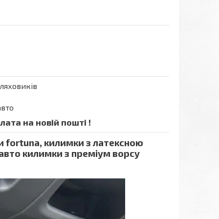
шляховиків
авто
ата на новій пошті !
и fortuna, килимки з латексною
 авто килимки з преміум ворсу