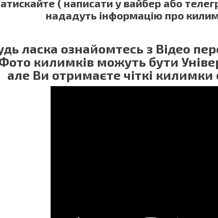
атискайте ( написати у вайбер або теле
нададуть інформацію про килим
удь ласка ознайомтесь з Відео п
 Фото килимків можуть бути Універ
але Ви отримаєте чіткі килимки 