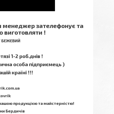
аш менеджер зателефонує та
о виготовляти !
 / БЕЖЕВИЙ
язі 1-2 роб.днів !
зична особа підприємець )
шій країні !!!
rik.com.ua
kovrik
 нашою продукцією та майстерністю!
мки Бердичів