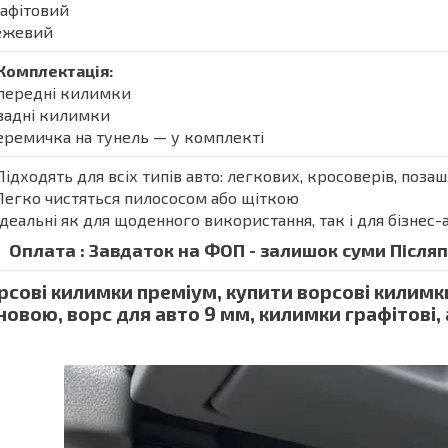
рафітовий
Бежевий
Комплектація:
 передні килимки
 задні килимки
еремичка на тунель — у комплекті
Підходять для всіх типів авто: легкових, кросоверів, поза
Легко чистяться пилососом або щіткою
Ідеальні як для щоденного використання, так і для бізнес-
Оплата : Завдаток на ФОП - залишок суми Післяпл
рсові килимки преміум, купити ворсові килимк
новою, ворс для авто 9 мм, килимки графітові,