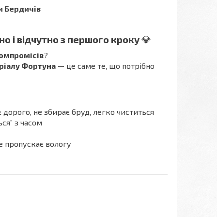
и Бердичів
но і відчутно з першого кроку
💎
компромісів
?
еріалу Фортуна
— це саме те, що потрібно
дорого, не збирає бруд, легко чиститься
ся” з часом
не пропускає вологу