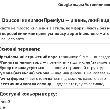
Google maps: Автокилимк
Ворсові килимки Преміум — рівень, який вид
аєте не просто килимки, а
стиль, комфорт і якість без 
і
ворсові килимки преміум-класу з оригінального мат
 вашого авто.
Основні переваги:
Преміальний стрижений ворс
товщиною 9 мм — виглядає 
М’який і щільний ворс
— приємний на дотик, не “затираєть
Мусор не заплутується
— завдяки стриженій структурі
Гумова (латексна) основа
— надійна фіксація, не ковзає, 
Точна форма
— виготовляються під модель вашого авто
Естетичний вигляд салону
— додає статусу та затишку
 Доступні кольори ворсу:
орний
ірий