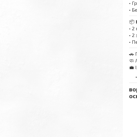
• Г
• 
📦
• 2
• 2
• П
🚗 
🧼 
💼 
во
ос