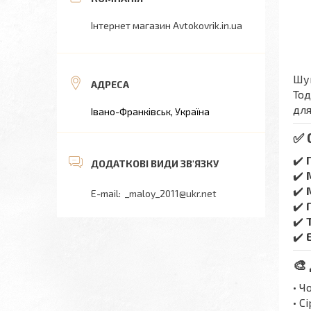
Інтернет магазин Avtokovrik.in.ua
Шук
Тод
для
Івано-Франківськ, Україна
✅ 
✔️
✔️
✔️
_maloy_2011@ukr.net
✔️
✔️
✔️
🎨
• Ч
• С