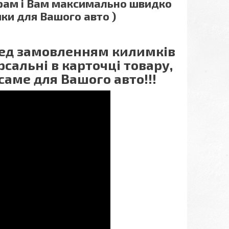
грам і Вам максимально швидко
ки для Вашого авто )
еред замовленням килимків
сальні в карточці товару,
саме для Вашого авто!!!