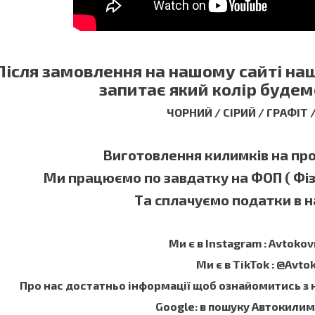
Після замовлення на нашому сайті н
запитає який колір будем
ЧОРНИЙ / СІРИЙ / ГРАФІТ
Виготовлення килимків на прот
Ми працюємо по завдатку на ФОП ( Фі
Та сплачуємо податки в на
Ми є в Instagram : Avtokov
Ми є в TikTok : @Avto
Про нас достатньо інформації щоб ознайомитись з
Google: в пошуку Автокили