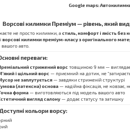
Google maps: Автокилимк
Ворсові килимки Преміум — рівень, який вид
аєте не просто килимки, а
стиль, комфорт і якість без 
і
ворсові килимки преміум-класу з оригінального мат
 вашого авто.
Основні переваги:
Преміальний стрижений ворс
товщиною 9 мм — виглядає 
М’який і щільний ворс
— приємний на дотик, не “затираєть
Мусор не заплутується
— завдяки стриженій структурі
Гумова (латексна) основа
— надійна фіксація, не ковзає, 
Точна форма
— виготовляються під модель вашого авто
Естетичний вигляд салону
— додає статусу та затишку
 Доступні кольори ворсу:
орний
ірий