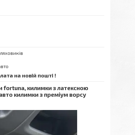
шляховиків
авто
ата на новій пошті !
и fortuna, килимки з латексною
 авто килимки з преміум ворсу