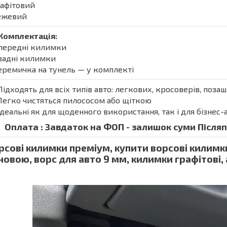
рафітовий
Бежевий
Комплектація:
 передні килимки
 задні килимки
еремичка на тунель — у комплекті
Підходять для всіх типів авто: легкових, кросоверів, поза
Легко чистяться пилососом або щіткою
Ідеальні як для щоденного використання, так і для бізнес-
Оплата : Завдаток на ФОП - залишок суми Післяпл
рсові килимки преміум, купити ворсові килимк
новою, ворс для авто 9 мм, килимки графітові,