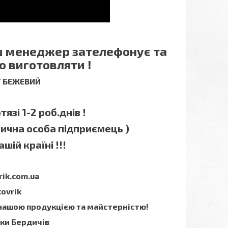
аш менеджер зателефонує та
о виготовляти !
 / БЕЖЕВИЙ
язі 1-2 роб.днів !
зична особа підприємець )
шій країні !!!
rik.com.ua
kovrik
 нашою продукцією та майстерністю!
мки Бердичів