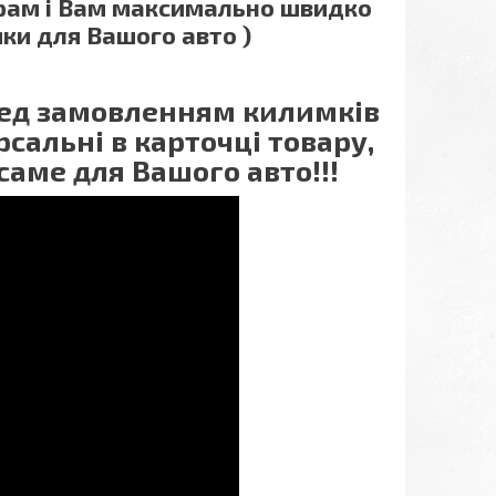
грам і Вам максимально швидко
ки для Вашого авто )
еред замовленням килимків
сальні в карточці товару,
саме для Вашого авто!!!