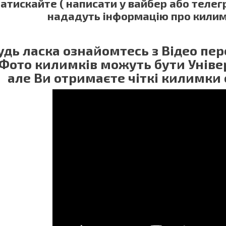
атискайте ( написати у вайбер або теле
нададуть інформацію про килим
удь ласка ознайомтесь з Відео п
 Фото килимків можуть бути Універ
але Ви отримаєте чіткі килимки 