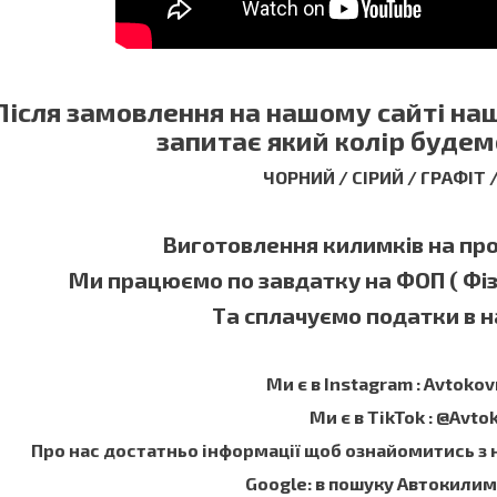
Після замовлення на нашому сайті н
запитає який колір будем
ЧОРНИЙ / СІРИЙ / ГРАФІТ
Виготовлення килимків на прот
Ми працюємо по завдатку на ФОП ( Фі
Та сплачуємо податки в на
Ми є в Instagram : Avtokov
Ми є в TikTok : @Avto
Про нас достатньо інформації щоб ознайомитись з
Google: в пошуку Автокили