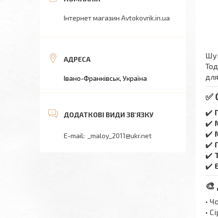
Інтернет магазин Avtokovrik.in.ua
Шук
Тод
для
Івано-Франківськ, Україна
✅ 
✔️
✔️
✔️
_maloy_2011@ukr.net
✔️
✔️
✔️
🎨
• Ч
• С