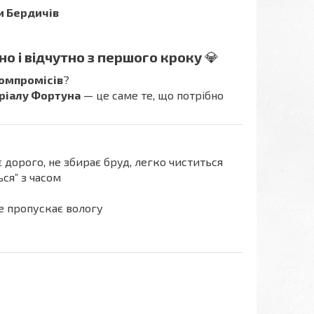
и Бердичів
но і відчутно з першого кроку
💎
компромісів
?
еріалу Фортуна
— це саме те, що потрібно
дорого, не збирає бруд, легко чиститься
ся” з часом
не пропускає вологу