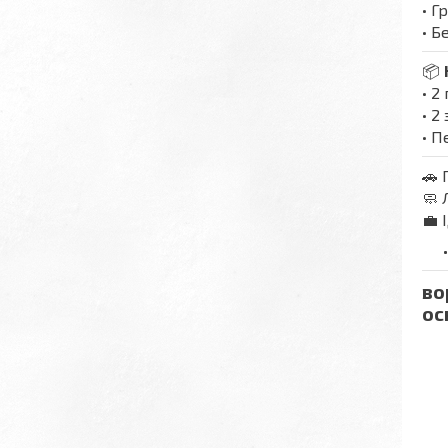
• Г
• 
📦
• 2
• 2
• П
🚗 
🧼 
💼 
во
ос