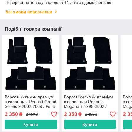
Повернення товару впродовж 14 днів за домовленістю
Всі умови повернення
Подібні товари компанії
Ворсові килимки преміум
Ворсові килимки преміум
Ворс
в салон для Renault Grand
в салон для Renault
в са
Scenic 2 2002-2009 / Рено
Megane 1 1995-2002 /
Mega
Гранд Сценік 2 килимки
Рено Меган 1 килимки
Унів
2 350
2 350
2 3
₴
₴
2 450 ₴
2 450 ₴
кил
Купити
Купити