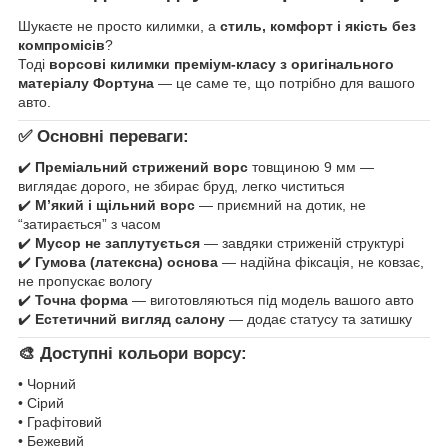
Шукаєте не просто килимки, а
стиль, комфорт і якість без
компромісів
?
Тоді
ворсові килимки преміум-класу з оригінального
матеріалу Фортуна
— це саме те, що потрібно для вашого
авто.
✅ Основні переваги:
✔️
Преміальний стрижений ворс
товщиною 9 мм —
виглядає дорого, не збирає бруд, легко чиститься
✔️
М’який і щільний ворс
— приємний на дотик, не
“затирається” з часом
✔️
Мусор не заплутується
— завдяки стриженій структурі
✔️
Гумова (латексна) основа
— надійна фіксація, не ковзає,
не пропускає вологу
✔️
Точна форма
— виготовляються під модель вашого авто
✔️
Естетичний вигляд салону
— додає статусу та затишку
🎨 Доступні кольори ворсу:
• Чорний
• Сірий
• Графітовий
• Бежевий