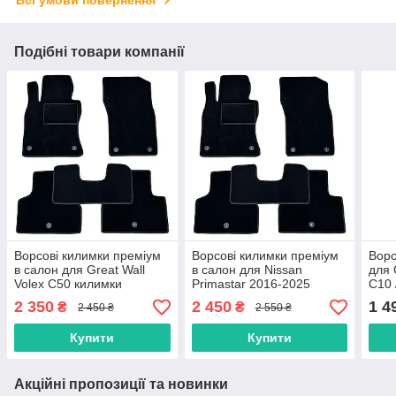
Подібні товари компанії
Ворсові килимки преміум
Ворсові килимки преміум
Ворс
в салон для Great Wall
в салон для Nissan
для 
Volex C50 килимки
Primastar 2016-2025
C10 
(NV300) з вухом між
С10
2 350
2 450
1 4
₴
₴
2 450 ₴
2 550 ₴
сидіннями / Нісан
Прімастар килимки
Купити
Купити
Акційні пропозиції та новинки