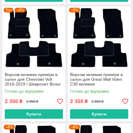
Топ
–4%
–4%
Ворсові килимки преміум в
Ворсові килимки преміум в
салон для Chevrolet Volt
салон для Great Wall Volex
2016-2019 / Шевролет Вольт
C30 килимки
килимки
Готово до відправки
Готово до відправки
2 350
2 350
₴
₴
2 450 ₴
2 450 ₴
Купити
Купити
–4%
–4%