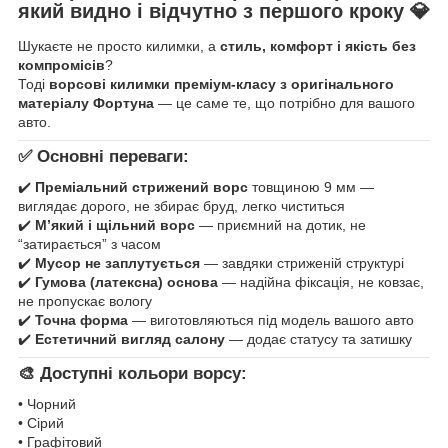
який видно і відчутно з першого кроку
💎
Шукаєте не просто килимки, а
стиль, комфорт і якість без
компромісів
?
Тоді
ворсові килимки преміум-класу з оригінального
матеріалу Фортуна
— це саме те, що потрібно для вашого
авто.
✅ Основні переваги:
✔️
Преміальний стрижений ворс
товщиною 9 мм —
виглядає дорого, не збирає бруд, легко чиститься
✔️
М’який і щільний ворс
— приємний на дотик, не
“затирається” з часом
✔️
Мусор не заплутується
— завдяки стриженій структурі
✔️
Гумова (латексна) основа
— надійна фіксація, не ковзає,
не пропускає вологу
✔️
Точна форма
— виготовляються під модель вашого авто
✔️
Естетичний вигляд салону
— додає статусу та затишку
🎨 Доступні кольори ворсу:
• Чорний
• Сірий
• Графітовий