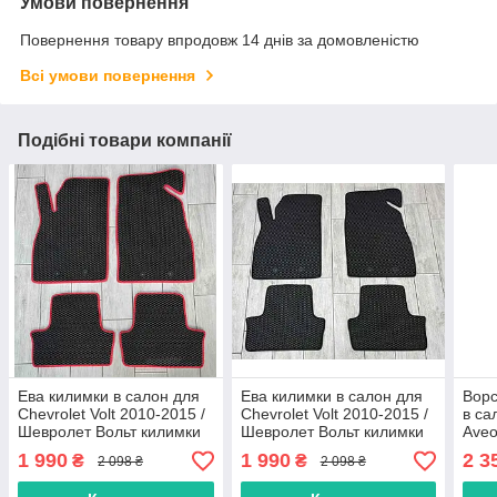
Умови повернення
Повернення товару впродовж 14 днів за домовленістю
Всі умови повернення
Подібні товари компанії
Ева килимки в салон для
Ева килимки в салон для
Ворс
Chevrolet Volt 2010-2015 /
Chevrolet Volt 2010-2015 /
в са
Шевролет Вольт килимки
Шевролет Вольт килимки
Aveo
Шевр
1 990
1 990
2 3
₴
₴
2 098 ₴
2 098 ₴