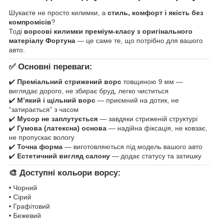
Шукаєте не просто килимки, а
стиль, комфорт і якість без
компромісів
?
Тоді
ворсові килимки преміум-класу з оригінального
матеріалу Фортуна
— це саме те, що потрібно для вашого
авто.
✅ Основні переваги:
✔️
Преміальний стрижений ворс
товщиною 9 мм —
виглядає дорого, не збирає бруд, легко чиститься
✔️
М’який і щільний ворс
— приємний на дотик, не
“затирається” з часом
✔️
Мусор не заплутується
— завдяки стриженій структурі
✔️
Гумова (латексна) основа
— надійна фіксація, не ковзає,
не пропускає вологу
✔️
Точна форма
— виготовляються під модель вашого авто
✔️
Естетичний вигляд салону
— додає статусу та затишку
🎨 Доступні кольори ворсу:
• Чорний
• Сірий
• Графітовий
• Бежевий