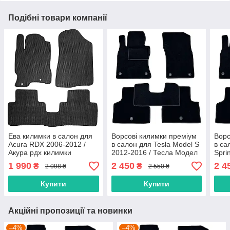
Подібні товари компанії
Ева килимки в салон для
Ворсові килимки преміум
Ворс
Acura RDX 2006-2012 /
в салон для Tesla Model S
в са
Акура рдх килимки
2012-2016 / Тесла Модел
Spri
С килимки
вухо
1 990
2 450
2 4
₴
₴
2 098 ₴
2 550 ₴
Мерс
Купити
Купити
Акційні пропозиції та новинки
–4%
–4%