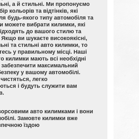
ьні, а й стильні. Ми пропонуємо
ір кольорів та відтінків, які
для будь-якого типу автомобіля та
Ви можете вибрати килимки, які
ідходять до вашого стилю та
 Якщо ви шукаєте високоякісні,
ьні та стильні авто килимки, то
тесь у правильному місці. Наші
то килимки мають всі необхідні
б забезпечити максимальний
безпеку у вашому автомобілі.
 чистяться, легко
ться і будуть служити вам
в.
ворсовими авто килимками і вони
обілі. Замовте килимки вже
зпечною їздою