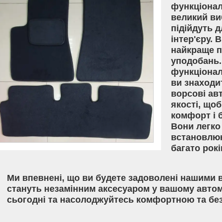
функціонал
великий виб
підійдуть 
інтер'єру. 
найкраще п
уподобань.
функціонал
ви знаходи
ворсові ав
якості, що
комфорт і 
Вони легко
встановлюю
багато рокі
Ми впевнені, що ви будете задоволені нашими 
стануть незамінним аксесуаром у вашому автом
сьогодні та насолоджуйтесь комфортною та бе