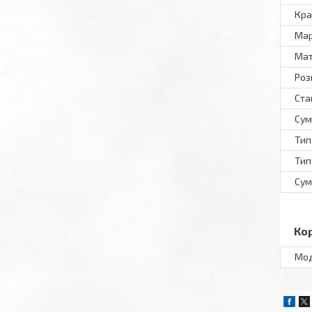
Кра
Ма
Мат
Роз
Ста
Сум
Тип
Тип
Сум
Ко
Мo