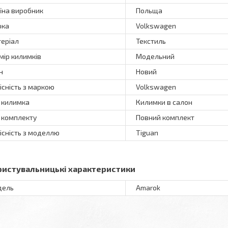
їна виробник
Польща
рка
Volkswagen
еріал
Текстиль
мір килимків
Модельний
н
Новий
існість з маркою
Volkswagen
 килимка
Килимки в салон
 комплекту
Повний комплект
існість з моделлю
Tiguan
ристувальницькі характеристики
дель
Amarok