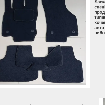
Ласк
спец
прод
типі
хоче
авто
вибо