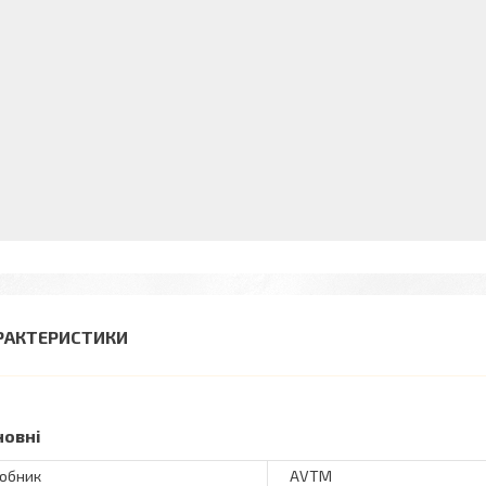
РАКТЕРИСТИКИ
новні
обник
AVTM