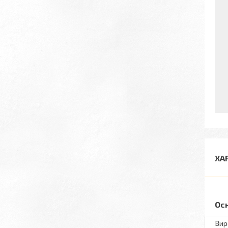
ХА
Ос
Вир