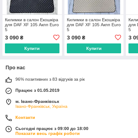
Килимки в салон Екошкіра
Килимки в салон Екошкіра
Кили
для DAF XF 105 Акпп Euro
для DAF XF 105 Акпп Euro
для 
5
5
5
3 090
3 090
3 0
₴
₴
Купити
Купити
Про нас
96% позитивних з 83 відгуків за рік
Працює з 01.05.2019
м. Івано-Франківськ
Івано-Франківськ, Україна
Контакти
Сьогодні працює з 09:00 до 18:00
Показати весь графік роботи