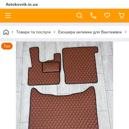
Avtokovrik.in.ua
Товари та послуги
Екошкіра килимки для Вантажівок
Топ