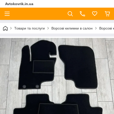
Avtokovrik.in.ua
Товари та послуги
Ворсові килимки в салон
Ворсові 