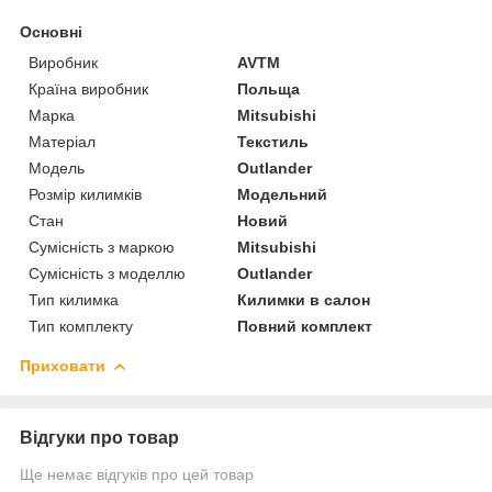
Основні
Виробник
AVTM
Країна виробник
Польща
Марка
Mitsubishi
Матеріал
Текстиль
Модель
Outlander
Розмір килимків
Модельний
Стан
Новий
Сумісність з маркою
Mitsubishi
Сумісність з моделлю
Outlander
Тип килимка
Килимки в салон
Тип комплекту
Повний комплект
Приховати
Відгуки про товар
Ще немає відгуків про цей товар