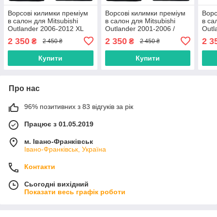
Ворсові килимки преміум
Ворсові килимки преміум
Ворс
в салон для Mitsubishi
в салон для Mitsubishi
в са
Outlander 2006-2012 XL
Outlander 2001-2006 /
Outl
праве кермо (праворука) /
Мітсубісі Оутлендер
Мітс
2 350
2 350
2 3
₴
₴
2 450 ₴
2 450 ₴
Мітсубісі Оутлендер
килимки
кил
килимки
Купити
Купити
Про нас
96% позитивних з 83 відгуків за рік
Працює з 01.05.2019
м. Івано-Франківськ
Івано-Франківськ, Україна
Контакти
Сьогодні вихідний
Показати весь графік роботи