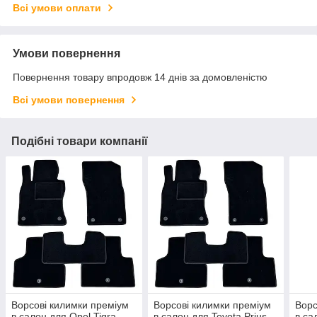
Всі умови оплати
Умови повернення
Повернення товару впродовж 14 днів за домовленістю
Всі умови повернення
Подібні товари компанії
Ворсові килимки преміум
Ворсові килимки преміум
Ворс
в салон для Opel Tigra
в салон для Toyota Prius
в са