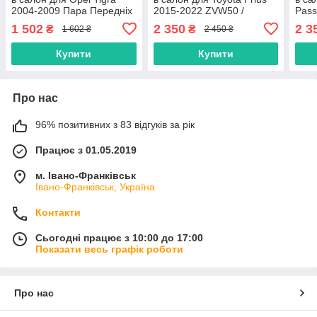
2004-2009 Пара Передніх
2015-2022 ZVW50 /
Pass
/ Опель Тігра килимки
Тойота Пріус килимки
Євро
1 502
2 350
2 3
₴
₴
1 602 ₴
2 450 ₴
Паса
Купити
Купити
Про нас
96% позитивних з 83 відгуків за рік
Працює з 01.05.2019
м. Івано-Франківськ
Івано-Франківськ, Україна
Контакти
Сьогодні працює з 10:00 до 17:00
Показати весь графік роботи
Про нас