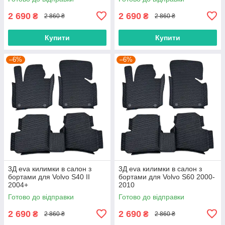
2 690
2 690
₴
₴
2 860 ₴
2 860 ₴
Купити
Купити
–6%
–6%
3Д eva килимки в салон з
3Д eva килимки в салон з
бортами для Volvo S40 II
бортами для Volvo S60 2000-
2004+
2010
Готово до відправки
Готово до відправки
2 690
2 690
₴
₴
2 860 ₴
2 860 ₴