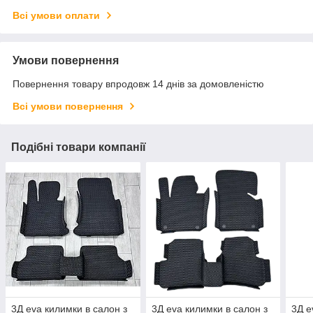
Всі умови оплати
Умови повернення
Повернення товару впродовж 14 днів за домовленістю
Всі умови повернення
Подібні товари компанії
3Д eva килимки в салон з
3Д eva килимки в салон з
3Д e