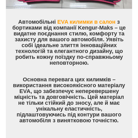
Автомобільні
EVA килимки в салон
з
бортиками від компанії Kengur-Maks – це
видатне поєднання стилю, комфорту та
захисту для вашого автомобіля. Уявіть
собі ідеальне злиття інноваційних
технологій та елегантного дизайну, що
робить кожну поїздку по-справжньому
неповторною.
Основна перевага цих килимків –
використання високоякісного матеріалу
EVA, що забезпечує неперевершену
міцність та довговічність. Цей матеріал
не тільки стійкий до зносу, але й має
унікальну еластичність,
підлаштовуючись під контури вашого
автомобіля з винятковою точністю.