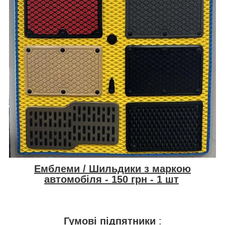
Емблеми / Шильдики з маркою
автомобіля
- 150 грн - 1 шт
Гумові підпятники
: