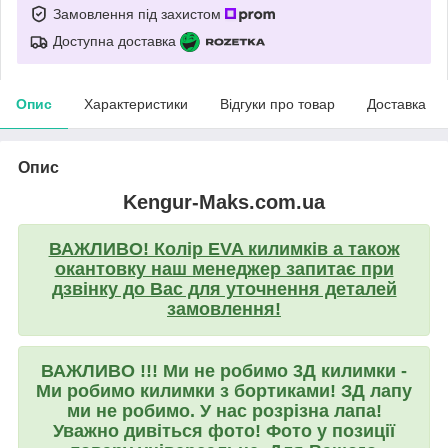
Замовлення під захистом
Доступна доставка
Опис
Характеристики
Відгуки про товар
Доставка
Опис
Kengur-Maks.com.ua
ВАЖЛИВО! Колір EVA килимків а також
окантовку наш менеджер запитає при
дзвінку до Вас для уточнення деталей
замовлення!
ВАЖЛИВО !!! Ми не робимо 3Д килимки -
Ми робимо килимки з бортиками! ЗД лапу
ми не робимо. У нас розрізна лапа!
Уважно дивіться фото! Фото у позиції