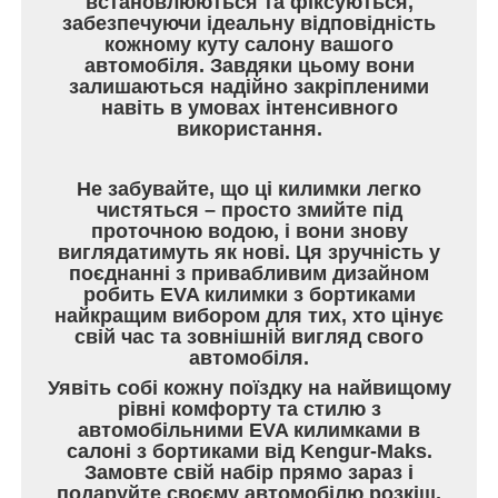
встановлюються та фіксуються,
забезпечуючи ідеальну відповідність
кожному куту салону вашого
автомобіля. Завдяки цьому вони
залишаються надійно закріпленими
навіть в умовах інтенсивного
використання.
Не забувайте, що ці килимки легко
чистяться – просто змийте під
проточною водою, і вони знову
виглядатимуть як нові. Ця зручність у
поєднанні з привабливим дизайном
робить EVA килимки з бортиками
найкращим вибором для тих, хто цінує
свій час та зовнішній вигляд свого
автомобіля.
Уявіть собі кожну поїздку на найвищому
рівні комфорту та стилю з
автомобільними EVA килимками в
салоні з бортиками від Kengur-Maks.
Замовте свій набір прямо зараз і
подаруйте своєму автомобілю розкіш,