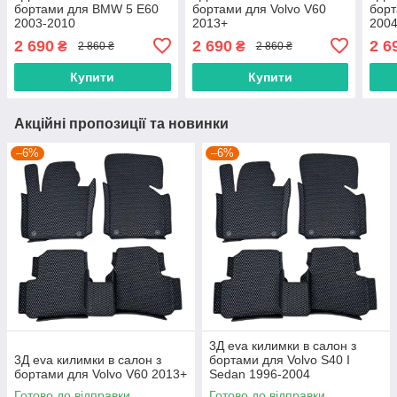
бортами для BMW 5 E60
бортами для Volvo V60
борт
2003-2010
2013+
200
2 690
2 690
2 6
₴
₴
2 860 ₴
2 860 ₴
Купити
Купити
Акційні пропозиції та новинки
–6%
–6%
3Д eva килимки в салон з
3Д eva килимки в салон з
бортами для Volvo S40 I
бортами для Volvo V60 2013+
Sedan 1996-2004
Готово до відправки
Готово до відправки