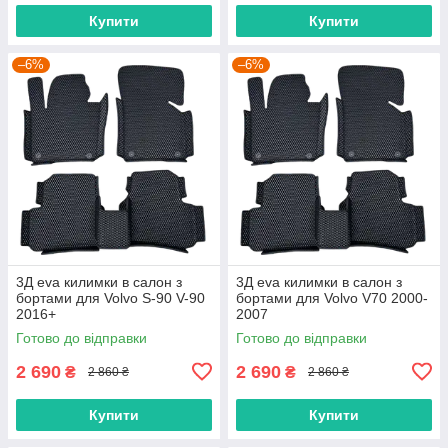
Купити
Купити
–6%
–6%
3Д eva килимки в салон з
3Д eva килимки в салон з
бортами для Volvo S-90 V-90
бортами для Volvo V70 2000-
2016+
2007
Готово до відправки
Готово до відправки
2 690
2 690
₴
₴
2 860 ₴
2 860 ₴
Купити
Купити