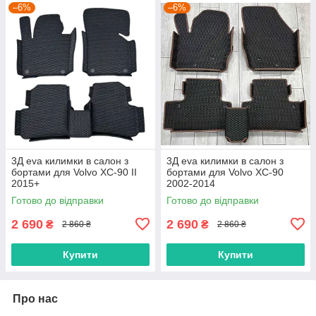
–6%
–6%
3Д eva килимки в салон з
3Д eva килимки в салон з
бортами для Volvo XC-90 II
бортами для Volvo XC-90
2015+
2002-2014
Готово до відправки
Готово до відправки
2 690
2 690
₴
₴
2 860 ₴
2 860 ₴
Купити
Купити
Про нас